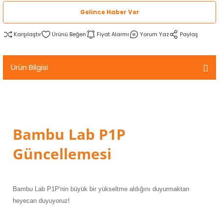
rtlar
arları
lzemeleri
Özel Filamentler
Gelince Haber Ver
Karşılaştır
Fiyat Alarmı
Yorum Yaz
Paylaş
ents
elenoid Valf)
ı
s
rleri
arı
Ürün Bilgisi
Bambu Lab P1P
rler
Güncellemesi
i
yucu Sensörler
Bambu Lab P1P'nin büyük bir yükseltme aldığını duyurmaktan
heyecan duyuyoruz!
i
reler