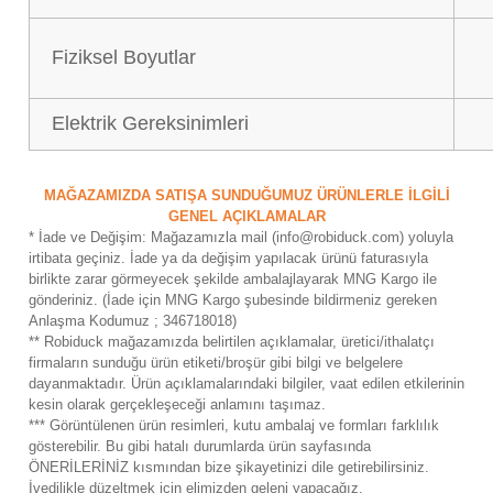
Fiziksel Boyutlar
Elektrik Gereksinimleri
MAĞAZAMIZDA SATIŞA SUNDUĞUMUZ ÜRÜNLERLE İLGİLİ
GENEL AÇIKLAMALAR
* İade ve Değişim: Mağazamızla mail (info@robiduck.com) yoluyla
irtibata geçiniz. İade ya da değişim yapılacak ürünü faturasıyla
birlikte zarar görmeyecek şekilde ambalajlayarak MNG Kargo ile
gönderiniz. (İade için MNG Kargo şubesinde bildirmeniz gereken
Anlaşma Kodumuz ; 346718018)
** Robiduck mağazamızda belirtilen açıklamalar, üretici/ithalatçı
firmaların sunduğu ürün etiketi/broşür gibi bilgi ve belgelere
dayanmaktadır. Ürün açıklamalarındaki bilgiler, vaat edilen etkilerinin
kesin olarak gerçekleşeceği anlamını taşımaz.
*** Görüntülenen ürün resimleri, kutu ambalaj ve formları farklılık
gösterebilir. Bu gibi hatalı durumlarda ürün sayfasında
ÖNERİLERİNİZ kısmından bize şikayetinizi dile getirebilirsiniz.
İvedilikle düzeltmek için elimizden geleni yapacağız.