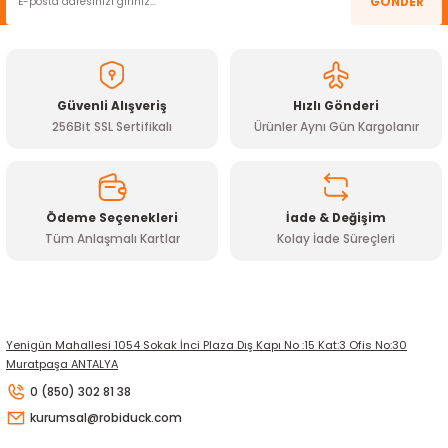
GÖNDER
Ürün açıklamasında eksik bilgiler bulunuyor.
Ürün bilgilerinde hatalar bulunuyor.
Ürün fiyatı diğer sitelerden daha pahalı.
Güvenli Alışveriş
Hızlı Gönderi
Bu ürüne benzer farklı alternatifler olmalı.
256Bit SSL Sertifikalı
Ürünler Aynı Gün Kargolanır
Ödeme Seçenekleri
İade & Değişim
Tüm Anlaşmalı Kartlar
Kolay İade Süreçleri
Gönder
Yenigün Mahallesi 1054 Sokak İnci Plaza Dış Kapı No :15 Kat:3 Ofis No:30
Muratpaşa ANTALYA
0 (850) 302 81 38
kurumsal@robiduck.com