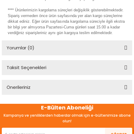
**** Ürünlerimizin kargolama süreçleri değişiklik gösterebilmektedir.
Sipariş vermeden önce ürün sayfasında yer alan kargo süreçlerine
dikkat ediniz. Eğer ürün sayfasında kargolama süreciyle ilgili ekstra
bir bilgi yer almıyorsa Pazartesi-Cuma günleri saat 15.00 a kadar
verdiğiniz siparişleriniz aynı gün kargoya teslim edilmektedir.
Yorumlar (0)
Taksit Seçenekleri
Bu ürüne ilk yorumu siz yapın!
Önerileriniz
Yorum Yaz
Bu ürünün fiyat bilgisi, resim, ürün açıklamalarında ve diğer
E-Bülten Aboneliği
konularda yetersiz gördüğünüz noktaları öneri formunu
kullanarak tarafımıza iletebilirsiniz.
Kampanya ve yeniliklerden haberdar olmak için e-bültenimize abone
Görüş ve önerileriniz için teşekkür ederiz.
olun!
Ürün resmi kalitesiz, bozuk veya görüntülenemiyor.