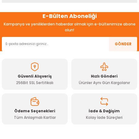
Bu ürünün fiyat bilgisi, resim, ürün açıklamalarında ve diğer
E-Bülten Aboneliği
konularda yetersiz gördüğünüz noktaları öneri formunu
kullanarak tarafımıza iletebilirsiniz.
Kampanya ve yeniliklerden haberdar olmak için e-bültenimize abone
Görüş ve önerileriniz için teşekkür ederiz.
olun!
Ürün resmi kalitesiz, bozuk veya görüntülenemiyor.
GÖNDER
Ürün açıklamasında eksik bilgiler bulunuyor.
Ürün bilgilerinde hatalar bulunuyor.
Ürün fiyatı diğer sitelerden daha pahalı.
Güvenli Alışveriş
Hızlı Gönderi
Bu ürüne benzer farklı alternatifler olmalı.
256Bit SSL Sertifikalı
Ürünler Aynı Gün Kargolanır
Ödeme Seçenekleri
İade & Değişim
Tüm Anlaşmalı Kartlar
Kolay İade Süreçleri
Gönder