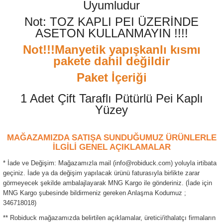
Uyumludur
Not: TOZ KAPLI PEI ÜZERİNDE
ASETON KULLANMAYIN !!!!
Not!!!Manyetik yapışkanlı kısmı
pakete dahil değildir
Paket İçeriği
1 Adet Çift Taraflı Pütürlü Pei Kaplı
Yüzey
MAĞAZAMIZDA SATIŞA SUNDUĞUMUZ ÜRÜNLERLE
İLGİLİ GENEL AÇIKLAMALAR
* İade ve Değişim: Mağazamızla mail (info@robiduck.com) yoluyla irtibata
geçiniz. İade ya da değişim yapılacak ürünü faturasıyla birlikte zarar
görmeyecek şekilde ambalajlayarak MNG Kargo ile gönderiniz. (İade için
MNG Kargo şubesinde bildirmeniz gereken Anlaşma Kodumuz ;
346718018)
** Robiduck mağazamızda belirtilen açıklamalar, üretici/ithalatçı firmaların