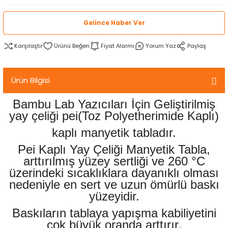
rtlar
arları
lzemeleri
Özel Filamentler
Gelince Haber Ver
ents
elenoid Valf)
ı
Karşılaştır
Fiyat Alarmı
Yorum Yaz
Paylaş
s
rleri
arı
Ürün Bilgisi
Bambu Lab Yazıcıları İçin Geliştirilmiş
yay çeliği pei(Toz Polyetherimide Kaplı)
kaplı manyetik tabladır.
rler
Pei Kaplı Yay Çeliği Manyetik Tabla,
arttırılmış yüzey sertliği ve 260 °C
i
üzerindeki sıcaklıklara dayanıklı olması
nedeniyle en sert ve uzun ömürlü baskı
yucu Sensörler
yüzeyidir.
Baskıların tablaya yapışma kabiliyetini
i
reler
çok büyük oranda arttırır.