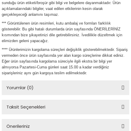
sunduğu ürün etiketi/broşür gibi bilgi ve belgelere dayanmaktadır. Ürün
açıklamalarındaki bilgiler, vaat edilen etkilerinin kesin olarak
gerçekleşeceği anlamını taşımaz.
*** Görüntülenen ürün resimleri, kutu ambalaj ve formları farklılık
gösterebilir. Bu gibi hatalı durumlarda ürün sayfasında ÖNERİLERİNİZ
kısmından bize şikayetinizi dile getirebilirsiniz. İvedilikle düzeltmek için
elimizden geleni yapacağız.
**** Ürünlerimizin kargolama süreçleri değişiklik gösterebilmektedir. Sipariş
vermeden önce ürün sayfasında yer alan kargo süreçlerine dikkat ediniz.
Eğer ürün sayfasında kargolama süreciyle ilgili ekstra bir bilgi yer
almıyorsa Pazartesi-Cuma günleri saat 15.00 a kadar verdiğiniz
siparişleriniz aynı gün kargoya teslim edilmektedir.
Yorumlar (0)
Taksit Seçenekleri
Bu ürüne ilk yorumu siz yapın!
Önerileriniz
Yorum Yaz