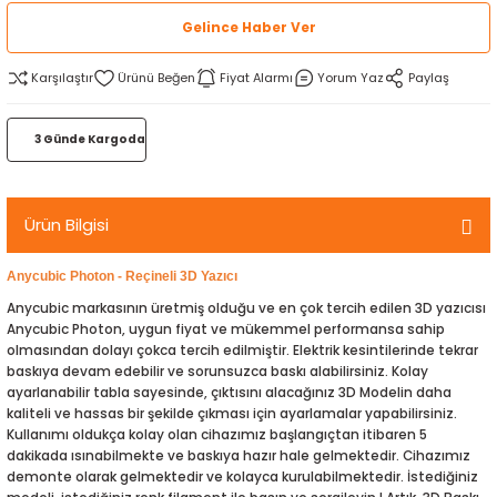
rtlar
arları
lzemeleri
Özel Filamentler
Gelince Haber Ver
Karşılaştır
Fiyat Alarmı
Yorum Yaz
Paylaş
ents
elenoid Valf)
ı
s
rleri
arı
3 Günde Kargoda
Ürün Bilgisi
Anycubic Photon - Reçineli 3D Yazıcı
rler
Anycubic markasının üretmiş olduğu ve en çok tercih edilen 3D yazıcısı
Anycubic Photon, uygun fiyat ve mükemmel performansa sahip
olmasından dolayı çokca tercih edilmiştir. Elektrik kesintilerinde tekrar
i
baskıya devam edebilir ve sorunsuzca baskı alabilirsiniz. Kolay
ayarlanabilir tabla sayesinde, çıktısını alacağınız 3D Modelin daha
yucu Sensörler
kaliteli ve hassas bir şekilde çıkması için ayarlamalar yapabilirsiniz.
Kullanımı oldukça kolay olan cihazımız başlangıçtan itibaren 5
dakikada ısınabilmekte ve baskıya hazır hale gelmektedir. Cihazımız
i
reler
demonte olarak gelmektedir ve kolayca kurulabilmektedir. İstediğiniz