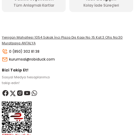
Tüm Anlaşmalı Kartlar
Kolay İade Süreçleri
Gönder
Yenigün Mahallesi 1054 Sokak İnci Plaza Dış Kapı No :15 Kat:3 Ofis No:30
Muratpaşa ANTALYA
0 (850) 302 81 38
kurumsal@robiduck.com
Bizi Takip Et!
Sosyal Medya hesaplarımızı
takip edin!