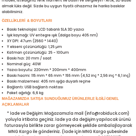
modeli, istediğiniz renk filament ile basın ve sergileyin ! Artık, 3D Baskı
ensörleri
almak lüks değil. Sizde bu uygun fiyatlı cihazımız ile harika baskılar
alabilirsiniz.
Sensörleri
r
ÖZELLİKLERİ & BOYUTLARI
Baskı teknolojisi: LCD tabanlı SLA 3D yazıcı
e
Işık kaynağı: UV entegre ışık (dalga boyu 405 nm)
XY DPI: 47um (2560 * 1440)
Y ekseni çözünürlüğü: 1,25 µm
Katman çözünürlüğü: 25 ~ 100um
Baskı hızı: 20 mm / saat
Nominal güç: 40W
Yazıcı boyutu: 220mm * 200mm * 400mm
Baskı hacmi: 115 mm * 65 mm * 155 mm (4,52 inç * 2,56 inç * 6,1 inç)
Baskı malzemesi: 405 nm ışığa duyarlı reçine
Bağlantı: USB bağlantı noktası
Paket ağırlığı: 6,6 kg
MAĞAZAMIZDA SATIŞA SUNDUĞUMUZ ÜRÜNLERLE İLGİLİ GENEL
AÇIKLAMALAR
r Entegreleri
* İade ve Değişim: Mağazamızla mail (info@robiduck.com)
yoluyla irtibata geçiniz. İade ya da değişim yapılacak ürünü
faturasıyla birlikte zarar görmeyecek şekilde ambalajlayarak
MNG Kargo ile gönderiniz. (İade için MNG Kargo şubesinde