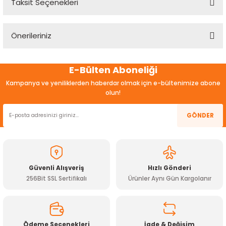
Taksit Seçenekleri
Bu ürüne ilk yorumu siz yapın!
Önerileriniz
Yorum Yaz
Bu ürünün fiyat bilgisi, resim, ürün açıklamalarında ve diğer
E-Bülten Aboneliği
konularda yetersiz gördüğünüz noktaları öneri formunu
kullanarak tarafımıza iletebilirsiniz.
Kampanya ve yeniliklerden haberdar olmak için e-bültenimize abone
Görüş ve önerileriniz için teşekkür ederiz.
olun!
Ürün resmi kalitesiz, bozuk veya görüntülenemiyor.
GÖNDER
Ürün açıklamasında eksik bilgiler bulunuyor.
Ürün bilgilerinde hatalar bulunuyor.
Ürün fiyatı diğer sitelerden daha pahalı.
Güvenli Alışveriş
Hızlı Gönderi
Bu ürüne benzer farklı alternatifler olmalı.
256Bit SSL Sertifikalı
Ürünler Aynı Gün Kargolanır
Ödeme Seçenekleri
İade & Değişim