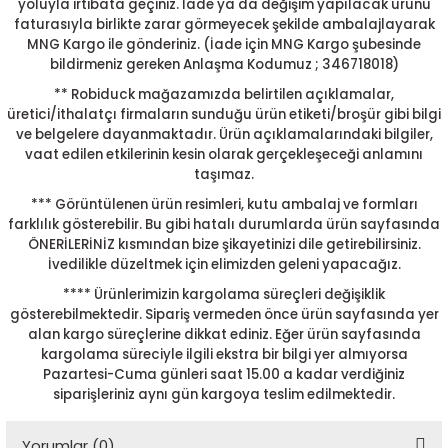
yoluyla irtibata geçiniz. İade ya da değişim yapılacak ürünü
faturasıyla birlikte zarar görmeyecek şekilde ambalajlayarak
MNG Kargo ile gönderiniz. (İade için MNG Kargo şubesinde
bildirmeniz gereken Anlaşma Kodumuz ; 346718018)
** Robiduck mağazamızda belirtilen açıklamalar,
üretici/ithalatçı firmaların sunduğu ürün etiketi/broşür gibi bilgi
ve belgelere dayanmaktadır. Ürün açıklamalarındaki bilgiler,
vaat edilen etkilerinin kesin olarak gerçekleşeceği anlamını
taşımaz.
*** Görüntülenen ürün resimleri, kutu ambalaj ve formları
farklılık gösterebilir. Bu gibi hatalı durumlarda ürün sayfasında
ÖNERİLERİNİZ kısmından bize şikayetinizi dile getirebilirsiniz.
İvedilikle düzeltmek için elimizden geleni yapacağız.
**** Ürünlerimizin kargolama süreçleri değişiklik
gösterebilmektedir. Sipariş vermeden önce ürün sayfasında yer
alan kargo süreçlerine dikkat ediniz. Eğer ürün sayfasında
kargolama süreciyle ilgili ekstra bir bilgi yer almıyorsa
Pazartesi-Cuma günleri saat 15.00 a kadar verdiğiniz
siparişleriniz aynı gün kargoya teslim edilmektedir.
Yorumlar (0)