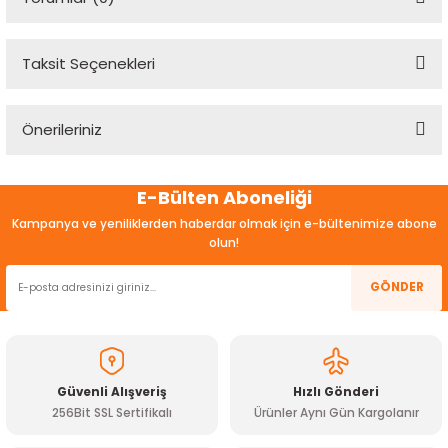
Taksit Seçenekleri
Bu ürüne ilk yorumu siz yapın!
Önerileriniz
Yorum Yaz
Bu ürünün fiyat bilgisi, resim, ürün açıklamalarında ve diğer
E-Bülten Aboneliği
konularda yetersiz gördüğünüz noktaları öneri formunu
kullanarak tarafımıza iletebilirsiniz.
Kampanya ve yeniliklerden haberdar olmak için e-bültenimize abone
Görüş ve önerileriniz için teşekkür ederiz.
olun!
Ürün resmi kalitesiz, bozuk veya görüntülenemiyor.
GÖNDER
Ürün açıklamasında eksik bilgiler bulunuyor.
Ürün bilgilerinde hatalar bulunuyor.
Ürün fiyatı diğer sitelerden daha pahalı.
Güvenli Alışveriş
Hızlı Gönderi
Bu ürüne benzer farklı alternatifler olmalı.
256Bit SSL Sertifikalı
Ürünler Aynı Gün Kargolanır