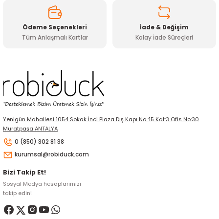
Ödeme Seçenekleri
İade & Değişim
Tüm Anlaşmalı Kartlar
Kolay İade Süreçleri
Gönder
Yenigün Mahallesi 1054 Sokak İnci Plaza Dış Kapı No :15 Kat:3 Ofis No:30
Muratpaşa ANTALYA
0 (850) 302 81 38
kurumsal@robiduck.com
Bizi Takip Et!
Sosyal Medya hesaplarımızı
takip edin!