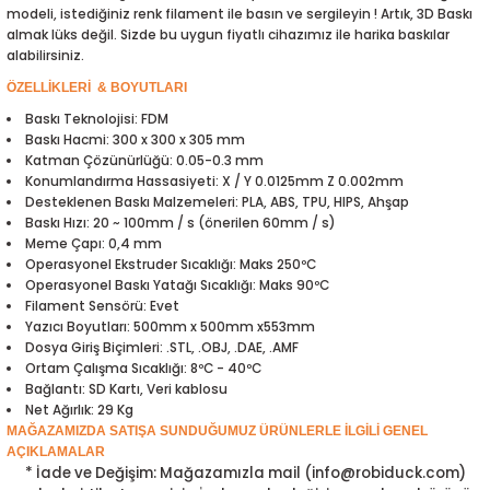
modeli, istediğiniz renk filament ile basın ve sergileyin ! Artık, 3D Baskı
ensörleri
almak lüks değil. Sizde bu uygun fiyatlı cihazımız ile harika baskılar
alabilirsiniz.
Sensörleri
r
ÖZELLİKLERİ & BOYUTLARI
Baskı Teknolojisi: FDM
e
Baskı Hacmi: 300 x 300 x 305 mm
Katman Çözünürlüğü: 0.05-0.3 mm
Konumlandırma Hassasiyeti: X / Y 0.0125mm Z 0.002mm
Desteklenen Baskı Malzemeleri: PLA, ABS, TPU, HIPS, Ahşap
Baskı Hızı: 20 ~ 100mm / s (önerilen 60mm / s)
Meme Çapı: 0,4 mm
Operasyonel Ekstruder Sıcaklığı: Maks 250ºC
Operasyonel Baskı Yatağı Sıcaklığı: Maks 90ºC
Filament Sensörü: Evet
Yazıcı Boyutları: 500mm x 500mm x553mm
Dosya Giriş Biçimleri: .STL, .OBJ, .DAE, .AMF
Ortam Çalışma Sıcaklığı: 8ºC - 40ºC
Bağlantı: SD Kartı, Veri kablosu
r Entegreleri
Net Ağırlık: 29 Kg
MAĞAZAMIZDA SATIŞA SUNDUĞUMUZ ÜRÜNLERLE İLGİLİ GENEL
AÇIKLAMALAR
* İade ve Değişim: Mağazamızla mail (info@robiduck.com)