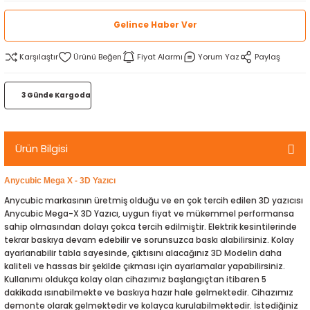
rtlar
arları
lzemeleri
Özel Filamentler
Gelince Haber Ver
ents
elenoid Valf)
ı
Karşılaştır
Fiyat Alarmı
Yorum Yaz
Paylaş
s
rleri
arı
3 Günde Kargoda
Ürün Bilgisi
Anycubic Mega X - 3D Yazıcı
rler
Anycubic markasının üretmiş olduğu ve en çok tercih edilen 3D yazıcısı
Anycubic Mega-X 3D Yazıcı, uygun fiyat ve mükemmel performansa
i
sahip olmasından dolayı çokca tercih edilmiştir. Elektrik kesintilerinde
tekrar baskıya devam edebilir ve sorunsuzca baskı alabilirsiniz. Kolay
ayarlanabilir tabla sayesinde, çıktısını alacağınız 3D Modelin daha
yucu Sensörler
kaliteli ve hassas bir şekilde çıkması için ayarlamalar yapabilirsiniz.
Kullanımı oldukça kolay olan cihazımız başlangıçtan itibaren 5
i
reler
dakikada ısınabilmekte ve baskıya hazır hale gelmektedir. Cihazımız
demonte olarak gelmektedir ve kolayca kurulabilmektedir. İstediğiniz