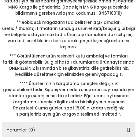
faturasıyla birlikte zarar görmeyecek şekilde ambalajlayarak
MNG Kargo ile gönderiniz. (İade için MNG Kargo şubesinde
bildirmeniz gereken Anlaşma Kodumuz ; 346718018)
** Robiduck mağazamızda belirtilen açıklamalar,
üretici/ithalatçı firmaların sunduğu ürün etiketi/broşür gibi bilgi
ve belgelere dayanmaktadır. Ürün açıklamalarındaki bilgiler,
vaat edilen etkilerinin kesin olarak gerçekleşeceği anlamını
taşımaz.
*** Görüntülenen ürün resimleri, kutu ambalaj ve formları
farklılık gösterebilir. Bu gibi hatalı durumlarda ürün sayfasında
ÖNERİLERİNİZ kısmından bize şikayetinizi dile getirebilirsiniz.
İvedilikle düzeltmek için elimizden geleni yapacağız.
**** Ürünlerimizin kargolama süreçleri değişiklik
gösterebilmektedir. Sipariş vermeden önce ürün sayfasında yer
alan kargo süreçlerine dikkat ediniz. Eğer ürün sayfasında
kargolama süreciyle ilgili ekstra bir bilgi yer almıyorsa
Pazartesi-Cuma günleri saat 15.00 a kadar verdiğiniz
siparişleriniz aynı gün kargoya teslim edilmektedir.
Yorumlar (0)