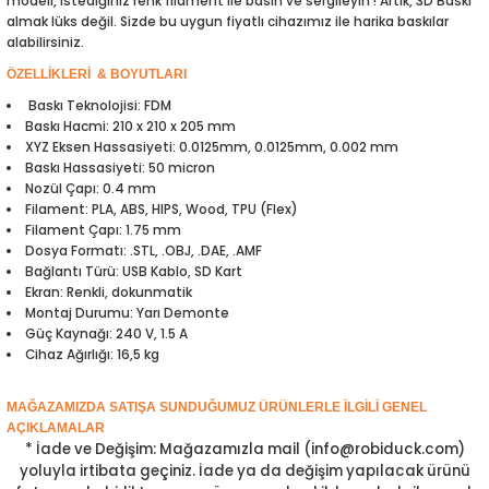
modeli, istediğiniz renk filament ile basın ve sergileyin ! Artık, 3D Baskı
ensörleri
almak lüks değil. Sizde bu uygun fiyatlı cihazımız ile harika baskılar
alabilirsiniz.
Sensörleri
r
ÖZELLİKLERİ & BOYUTLARI
Baskı Teknolojisi: FDM
e
Baskı Hacmi: 210 x 210 x 205 mm
XYZ Eksen Hassasiyeti: 0.0125mm, 0.0125mm, 0.002 mm
Baskı Hassasiyeti: 50 micron
Nozül Çapı: 0.4 mm
Filament: PLA, ABS, HIPS, Wood, TPU (Flex)
Filament Çapı: 1.75 mm
Dosya Formatı: .STL, .OBJ, .DAE, .AMF
Bağlantı Türü: USB Kablo, SD Kart
Ekran: Renkli, dokunmatik
Montaj Durumu: Yarı Demonte
Güç Kaynağı: 240 V, 1.5 A
Cihaz Ağırlığı: 16,5 kg
r Entegreleri
MAĞAZAMIZDA SATIŞA SUNDUĞUMUZ ÜRÜNLERLE İLGİLİ GENEL
AÇIKLAMALAR
* İade ve Değişim: Mağazamızla mail (info@robiduck.com)
yoluyla irtibata geçiniz. İade ya da değişim yapılacak ürünü