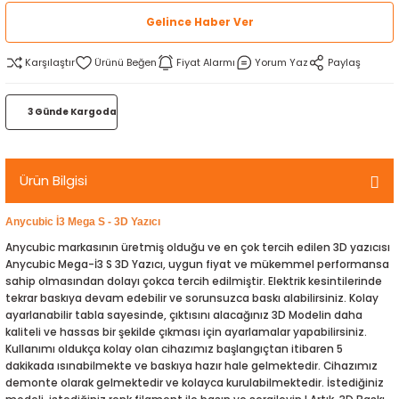
rtlar
arları
lzemeleri
Özel Filamentler
Gelince Haber Ver
Karşılaştır
Fiyat Alarmı
Yorum Yaz
Paylaş
ents
elenoid Valf)
ı
s
rleri
arı
3 Günde Kargoda
Ürün Bilgisi
Anycubic İ3 Mega S - 3D Yazıcı
rler
Anycubic markasının üretmiş olduğu ve en çok tercih edilen 3D yazıcısı
Anycubic Mega-İ3 S 3D Yazıcı, uygun fiyat ve mükemmel performansa
sahip olmasından dolayı çokca tercih edilmiştir. Elektrik kesintilerinde
i
tekrar baskıya devam edebilir ve sorunsuzca baskı alabilirsiniz. Kolay
ayarlanabilir tabla sayesinde, çıktısını alacağınız 3D Modelin daha
yucu Sensörler
kaliteli ve hassas bir şekilde çıkması için ayarlamalar yapabilirsiniz.
Kullanımı oldukça kolay olan cihazımız başlangıçtan itibaren 5
dakikada ısınabilmekte ve baskıya hazır hale gelmektedir. Cihazımız
i
reler
demonte olarak gelmektedir ve kolayca kurulabilmektedir. İstediğiniz