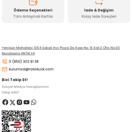
Ödeme Seçenekleri
İade & Değişim
Tüm Anlaşmalı Kartlar
Kolay İade Süreçleri
Gönder
Yenigün Mahallesi 1054 Sokak İnci Plaza Dış Kapı No :15 Kat:3 Ofis No:30
Muratpaşa ANTALYA
0 (850) 302 81 38
kurumsal@robiduck.com
Bizi Takip Et!
Sosyal Medya hesaplarımızı
takip edin!