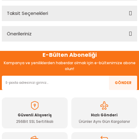
Taksit Seçenekleri
Bu ürüne ilk yorumu siz yapın!
Önerileriniz
Yorum Yaz
Bu ürünün fiyat bilgisi, resim, ürün açıklamalarında ve diğer
E-Bülten Aboneliği
konularda yetersiz gördüğünüz noktaları öneri formunu
kullanarak tarafımıza iletebilirsiniz.
Kampanya ve yeniliklerden haberdar olmak için e-bültenimize abone
Görüş ve önerileriniz için teşekkür ederiz.
olun!
Ürün resmi kalitesiz, bozuk veya görüntülenemiyor.
GÖNDER
Ürün açıklamasında eksik bilgiler bulunuyor.
Ürün bilgilerinde hatalar bulunuyor.
Ürün fiyatı diğer sitelerden daha pahalı.
Güvenli Alışveriş
Hızlı Gönderi
Bu ürüne benzer farklı alternatifler olmalı.
256Bit SSL Sertifikalı
Ürünler Aynı Gün Kargolanır