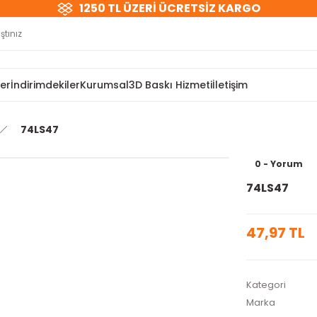
1250 TL ÜZERİ ÜCRETSİZ KARGO
ler
İndirimdekiler
Kurumsal
3D Baskı Hizmeti
İletişim
74LS47
0 - Yorum
74LS47
47,97 TL
Kategori
Marka