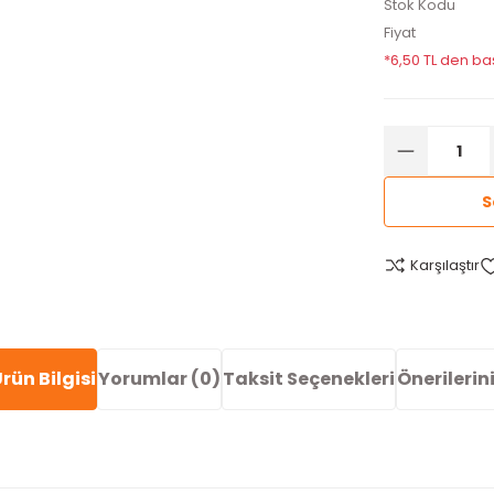
Stok Kodu
Fiyat
*6,50 TL den baş
S
Karşılaştır
rün Bilgisi
Yorumlar (0)
Taksit Seçenekleri
Önerilerin