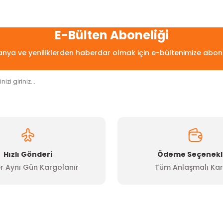
arda yetersiz gördüğünüz noktaları öneri formunu kullanarak tarafımıza
Bu ürüne ilk yorumu siz yapın!
E-Bülten Aboneliği
ya ve yeniliklerden haberdar olmak için e-bültenimize abon
Yorum Yaz
Hızlı Gönderi
Ödeme Seçenekl
r Aynı Gün Kargolanır
Tüm Anlaşmalı Kar
Gönder