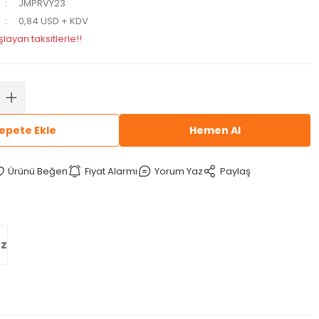
JMPRVY23
0,84 USD + KDV
layan taksitlerle!!
epete Ekle
Hemen Al
Fiyat Alarmı
Yorum Yaz
Paylaş
iz