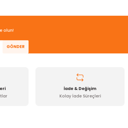
 iletebilirsiniz.
e olun!
GÖNDER
eri
İade & Değişim
tlar
Kolay İade Süreçleri