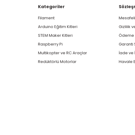
Kategoriler
Sözleş
Filament
Mesafeli
Arduino Eğitim Kitleri
Gizlilik 
STEM Maker Kitleri
Ödeme v
Raspberry Pi
Garanti 
Multikopter ve RC Araçlar
İade ve İ
Redüktörlü Motorlar
Havale B