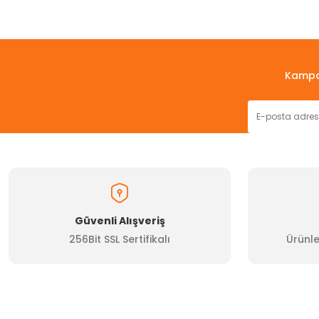
Bu ürünün fiyat bilgisi, resim, ürün açıklamalarında ve diğer konul
Görüş ve önerileriniz için teşekkür ederiz.
Ürün resmi kalitesiz, bozuk veya görüntülenemiyor.
Kampan
Ürün açıklamasında eksik bilgiler bulunuyor.
Ürün bilgilerinde hatalar bulunuyor.
Ürün fiyatı diğer sitelerden daha pahalı.
Bu ürüne benzer farklı alternatifler olmalı.
Güvenli Alışveriş
256Bit SSL Sertifikalı
Ürünle