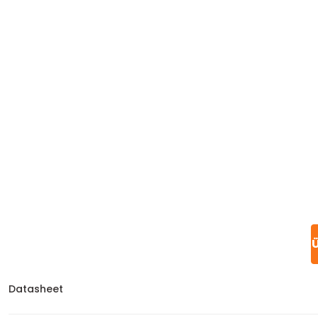
Ü
Datasheet