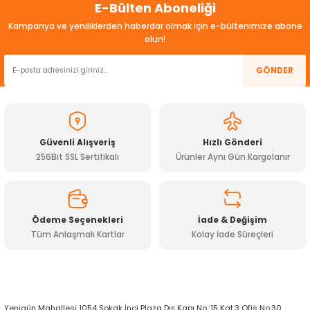
E-Bülten Aboneliği
konularda yetersiz gördüğünüz noktaları öneri formunu
ensörleri
kullanarak tarafımıza iletebilirsiniz.
Kampanya ve yeniliklerden haberdar olmak için e-bültenimize abone
Görüş ve önerileriniz için teşekkür ederiz.
olun!
Sensörleri
r
Ürün resmi kalitesiz, bozuk veya görüntülenemiyor.
GÖNDER
e
Ürün açıklamasında eksik bilgiler bulunuyor.
Ürün bilgilerinde hatalar bulunuyor.
Ürün fiyatı diğer sitelerden daha pahalı.
Güvenli Alışveriş
Hızlı Gönderi
Bu ürüne benzer farklı alternatifler olmalı.
256Bit SSL Sertifikalı
Ürünler Aynı Gün Kargolanır
Ödeme Seçenekleri
İade & Değişim
Tüm Anlaşmalı Kartlar
Kolay İade Süreçleri
Gönder
r Entegreleri
Yenigün Mahallesi 1054 Sokak İnci Plaza Dış Kapı No :15 Kat:3 Ofis No:30