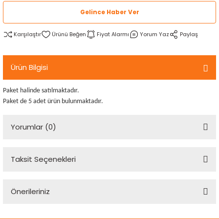
rtlar
arları
lzemeleri
Özel Filamentler
Gelince Haber Ver
Karşılaştır
Fiyat Alarmı
Yorum Yaz
Paylaş
ents
elenoid Valf)
ı
s
rleri
arı
Ürün Bilgisi
Paket halinde satılmaktadır.
Paket de 5 adet ürün bulunmaktadır.
Yorumlar (0)
rler
i
Taksit Seçenekleri
Bu ürüne ilk yorumu siz yapın!
yucu Sensörler
Önerileriniz
Yorum Yaz
i
reler
Bu ürünün fiyat bilgisi, resim, ürün açıklamalarında ve diğer