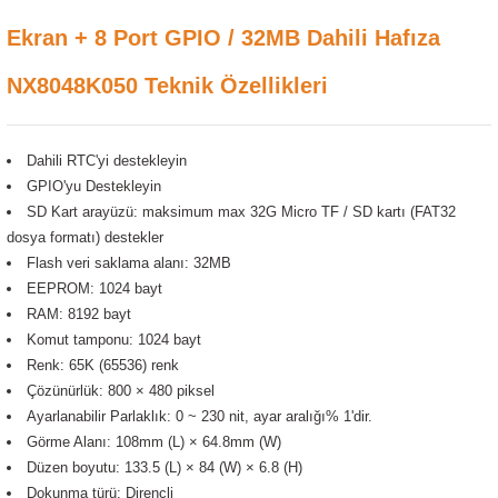
Ekran + 8 Port GPIO / 32MB Dahili Hafıza
NX8048K050 Teknik Özellikleri
Dahili RTC'yi destekleyin
GPIO'yu Destekleyin
SD Kart arayüzü: maksimum max 32G Micro TF / SD kartı (FAT32
dosya formatı) destekler
Flash veri saklama alanı: 32MB
EEPROM: 1024 bayt
RAM: 8192 bayt
Komut tamponu: 1024 bayt
Renk: 65K (65536) renk
Çözünürlük: 800 × 480 piksel
Ayarlanabilir Parlaklık: 0 ~ 230 nit, ayar aralığı% 1'dir.
Görme Alanı: 108mm (L) × 64.8mm (W)
Düzen boyutu: 133.5 (L) × 84 (W) × 6.8 (H)
Dokunma türü: Dirençli