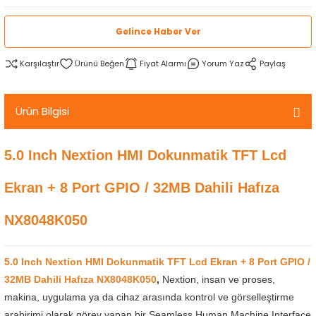
rtlar
arları
lzemeleri
Özel Filamentler
Gelince Haber Ver
ents
elenoid Valf)
ı
Karşılaştır
Fiyat Alarmı
Yorum Yaz
Paylaş
s
rleri
arı
Ürün Bilgisi
5.0 Inch Nextion HMI Dokunmatik TFT Lcd
Ekran + 8 Port GPIO / 32MB Dahili Hafıza
rler
NX8048K050
i
yucu Sensörler
5.0 Inch Nextion HMI Dokunmatik TFT Lcd Ekran + 8 Port GPIO /
32MB Dahili Hafıza NX8048K050
,
Nextion, insan ve proses,
i
reler
makina, uygulama ya da cihaz arasında kontrol ve görselleştirme
arabirimi olarak görev yapan bir Seamless Human Machine Interface