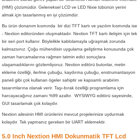
ensörleri
(HMI) çözümüdür. Geleneksel LCD ve LED Nixie tübünün yerini
almak için tasarlanmış en iyi çözümdür.
Sensörleri
r
Bu ürün donanım kısmında bir dizi TFT kartı ve yazılım kısmında ise
- Nextion editoründen oluşmaktadır. Nextion TFT kartı iletişim için tek
e
bir seri port kullanır. Böylelikle kablolamayla uğraşmak zorunda
kalmazsınız. Çoğu mühendisin uygulama geliştirme konusunda çok
zaman harcamalarına rağmen tatmin edici sonuçlara
ulaşamadıklarını gözlemliyoruz. Nextion editörü butonlar, metin
ekleme özelliği, ilerlme çubuğu, kaydırma çubuğu, enstrumantasyon
paneli gibi çok kullanan ögeler sahiptir ve kapsamlı arabirim
tasarımlarına olanak verir. Taşı-bırak özelliği programlama için
harcayacağınız zamanı %99 azaltır. WYSIWYG editörü sayesinde,
GUI tasarlamak çok kolaydır.
r Entegreleri
Nextion ailesinin HMI ürünlerini mevcut projelerinize uydurmak
kolaydır. Tek yapmanız gereken bir UART eklemektir.
5.0 Inch Nextion HMI Dokunmatik TFT Lcd