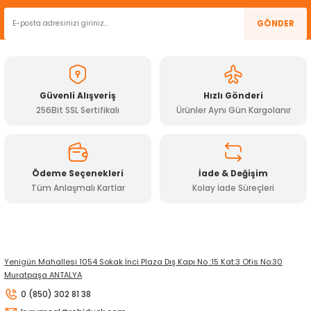
Ürün resmi kalitesiz, bozuk veya görüntülenemiyor.
GÖNDER
Ürün açıklamasında eksik bilgiler bulunuyor.
Ürün bilgilerinde hatalar bulunuyor.
Ürün fiyatı diğer sitelerden daha pahalı.
Güvenli Alışveriş
Hızlı Gönderi
Bu ürüne benzer farklı alternatifler olmalı.
256Bit SSL Sertifikalı
Ürünler Aynı Gün Kargolanır
Ödeme Seçenekleri
İade & Değişim
Tüm Anlaşmalı Kartlar
Kolay İade Süreçleri
Gönder
Yenigün Mahallesi 1054 Sokak İnci Plaza Dış Kapı No :15 Kat:3 Ofis No:30
Muratpaşa ANTALYA
0 (850) 302 81 38