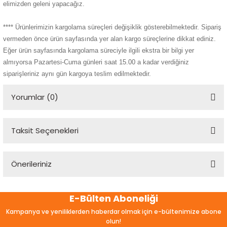
elimizden geleni yapacağız.
**** Ürünlerimizin kargolama süreçleri değişiklik gösterebilmektedir. Sipariş
vermeden önce ürün sayfasında yer alan kargo süreçlerine dikkat ediniz.
Eğer ürün sayfasında kargolama süreciyle ilgili ekstra bir bilgi yer
almıyorsa Pazartesi-Cuma günleri saat 15.00 a kadar verdiğiniz
siparişleriniz aynı gün kargoya teslim edilmektedir.
Yorumlar (0)
Taksit Seçenekleri
Bu ürüne ilk yorumu siz yapın!
Önerileriniz
Yorum Yaz
Bu ürünün fiyat bilgisi, resim, ürün açıklamalarında ve diğer
E-Bülten Aboneliği
konularda yetersiz gördüğünüz noktaları öneri formunu
kullanarak tarafımıza iletebilirsiniz.
Kampanya ve yeniliklerden haberdar olmak için e-bültenimize abone
Görüş ve önerileriniz için teşekkür ederiz.
olun!