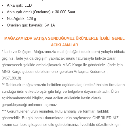
Arka ışık: LED
Arka ışık ömrü (Ortalama):> 30.000 Saat
Net Ağırlık: 128 g
Önerilen güç kaynağı: 5V 1A
MAĞAZAMIZDA SATIŞA SUNDUĞUMUZ ÜRÜNLERLE İLGİLİ GENEL
AÇIKLAMALAR
* İade ve Değişim: Mağazamızla mail (info@robiduck.com) yoluyla irtibata
geçiniz. İade ya da değişim yapılacak ürünü faturasıyla birlikte zarar
görmeyecek şekilde ambalajlayarak MNG Kargo ile gönderiniz. (İade için
MNG Kargo şubesinde bildirmeniz gereken Anlaşma Kodumuz ;
346718018)
** Robiduck mağazamızda belirtilen açıklamalar, üretici/ithalatçı firmaların
sunduğu ürün etiketi/broşür gibi bilgi ve belgelere dayanmaktadır. Ürün
açıklamalarındaki bilgiler, vaat edilen etkilerinin kesin olarak
gerçekleşeceği anlamını taşımaz.
*** Görüntülenen ürün resimleri, kutu ambalaj ve formları farklılık
gösterebilir. Bu gibi hatalı durumlarda ürün sayfasında ÖNERİLERİNİZ
kısmından bize şikayetinizi dile getirebilirsiniz. İvedilikle düzeltmek için