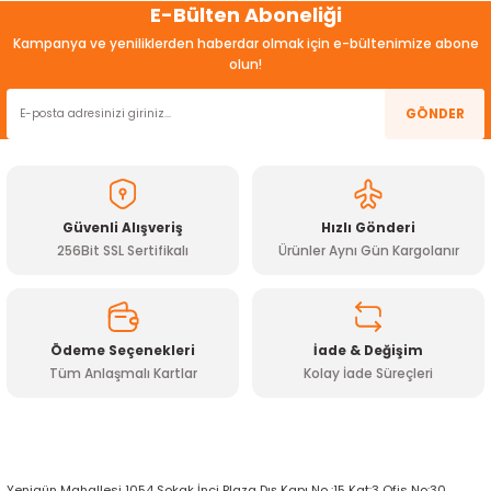
E-Bülten Aboneliği
konularda yetersiz gördüğünüz noktaları öneri formunu
ensörleri
kullanarak tarafımıza iletebilirsiniz.
Kampanya ve yeniliklerden haberdar olmak için e-bültenimize abone
Görüş ve önerileriniz için teşekkür ederiz.
olun!
Sensörleri
r
Ürün resmi kalitesiz, bozuk veya görüntülenemiyor.
GÖNDER
e
Ürün açıklamasında eksik bilgiler bulunuyor.
Ürün bilgilerinde hatalar bulunuyor.
Ürün fiyatı diğer sitelerden daha pahalı.
Güvenli Alışveriş
Hızlı Gönderi
Bu ürüne benzer farklı alternatifler olmalı.
256Bit SSL Sertifikalı
Ürünler Aynı Gün Kargolanır
Ödeme Seçenekleri
İade & Değişim
Tüm Anlaşmalı Kartlar
Kolay İade Süreçleri
Gönder
r Entegreleri
Yenigün Mahallesi 1054 Sokak İnci Plaza Dış Kapı No :15 Kat:3 Ofis No:30