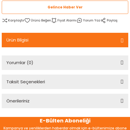
rtlar
arları
lzemeleri
Özel Filamentler
Gelince Haber Ver
Karşılaştır
Fiyat Alarmı
Yorum Yaz
Paylaş
ents
elenoid Valf)
ı
s
rleri
arı
Ürün Bilgisi
Yorumlar (0)
rler
Taksit Seçenekleri
Bu ürüne ilk yorumu siz yapın!
i
Önerileriniz
Yorum Yaz
yucu Sensörler
Bu ürünün fiyat bilgisi, resim, ürün açıklamalarında ve diğer
E-Bülten Aboneliği
konularda yetersiz gördüğünüz noktaları öneri formunu
i
reler
kullanarak tarafımıza iletebilirsiniz.
Kampanya ve yeniliklerden haberdar olmak için e-bültenimize abone