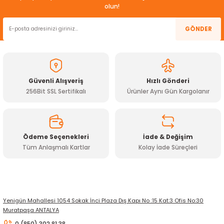
Görüş ve önerileriniz için teşekkür ederiz.
olun!
ensörleri
Ürün resmi kalitesiz, bozuk veya görüntülenemiyor.
GÖNDER
Sensörleri
r
Ürün açıklamasında eksik bilgiler bulunuyor.
Ürün bilgilerinde hatalar bulunuyor.
e
Ürün fiyatı diğer sitelerden daha pahalı.
Güvenli Alışveriş
Hızlı Gönderi
Bu ürüne benzer farklı alternatifler olmalı.
256Bit SSL Sertifikalı
Ürünler Aynı Gün Kargolanır
Ödeme Seçenekleri
İade & Değişim
Tüm Anlaşmalı Kartlar
Kolay İade Süreçleri
Gönder
r Entegreleri
Yenigün Mahallesi 1054 Sokak İnci Plaza Dış Kapı No :15 Kat:3 Ofis No:30
Muratpaşa ANTALYA
0 (850) 302 81 38