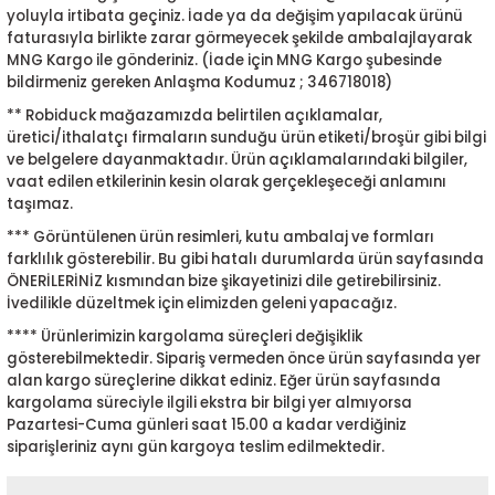
yoluyla irtibata geçiniz. İade ya da değişim yapılacak ürünü
ensörleri
faturasıyla birlikte zarar görmeyecek şekilde ambalajlayarak
MNG Kargo ile gönderiniz. (İade için MNG Kargo şubesinde
Sensörleri
r
bildirmeniz gereken Anlaşma Kodumuz ; 346718018)
** Robiduck mağazamızda belirtilen açıklamalar,
e
üretici/ithalatçı firmaların sunduğu ürün etiketi/broşür gibi bilgi
ve belgelere dayanmaktadır. Ürün açıklamalarındaki bilgiler,
vaat edilen etkilerinin kesin olarak gerçekleşeceği anlamını
taşımaz.
*** Görüntülenen ürün resimleri, kutu ambalaj ve formları
farklılık gösterebilir. Bu gibi hatalı durumlarda ürün sayfasında
ÖNERİLERİNİZ kısmından bize şikayetinizi dile getirebilirsiniz.
İvedilikle düzeltmek için elimizden geleni yapacağız.
**** Ürünlerimizin kargolama süreçleri değişiklik
gösterebilmektedir. Sipariş vermeden önce ürün sayfasında yer
alan kargo süreçlerine dikkat ediniz. Eğer ürün sayfasında
r Entegreleri
kargolama süreciyle ilgili ekstra bir bilgi yer almıyorsa
Pazartesi-Cuma günleri saat 15.00 a kadar verdiğiniz
siparişleriniz aynı gün kargoya teslim edilmektedir.