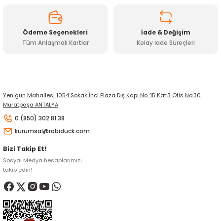
Ödeme Seçenekleri
İade & Değişim
Tüm Anlaşmalı Kartlar
Kolay İade Süreçleri
Gönder
Yenigün Mahallesi 1054 Sokak İnci Plaza Dış Kapı No :15 Kat:3 Ofis No:30
Muratpaşa ANTALYA
0 (850) 302 81 38
kurumsal@robiduck.com
Bizi Takip Et!
Sosyal Medya hesaplarımızı
takip edin!