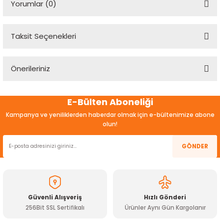
Yorumlar (0)
Taksit Seçenekleri
Bu ürüne ilk yorumu siz yapın!
Önerileriniz
Yorum Yaz
Bu ürünün fiyat bilgisi, resim, ürün açıklamalarında ve diğer
E-Bülten Aboneliği
konularda yetersiz gördüğünüz noktaları öneri formunu
kullanarak tarafımıza iletebilirsiniz.
Kampanya ve yeniliklerden haberdar olmak için e-bültenimize abone
Görüş ve önerileriniz için teşekkür ederiz.
olun!
Ürün resmi kalitesiz, bozuk veya görüntülenemiyor.
GÖNDER
Ürün açıklamasında eksik bilgiler bulunuyor.
Ürün bilgilerinde hatalar bulunuyor.
Ürün fiyatı diğer sitelerden daha pahalı.
Güvenli Alışveriş
Hızlı Gönderi
Bu ürüne benzer farklı alternatifler olmalı.
256Bit SSL Sertifikalı
Ürünler Aynı Gün Kargolanır