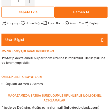
rtlar
arları
lzemeleri
Özel Filamentler
Sepete Ekle
Hemen Al
ents
elenoid Valf)
ı
Karşılaştır
Fiyat Alarmı
Yorum Yaz
Paylaş
s
rleri
arı
Ürün Bilgisi
3x7cm Epoxy Çift Taraflı Delikli Plaket
Prototip devrelerinizi bu pertinaks üzerine kurabilirsiniz. Her iki yüzüne
de lehim yapılabilir.
rler
i
ÖZELLİKLERİ & BOYUTLARI
Ölçüleri: 30 mm x 70 mm
yucu Sensörler
MAĞAZAMIZDA SATIŞA SUNDUĞUMUZ ÜRÜNLERLE İLGİLİ GENEL
AÇIKLAMALAR
i
reler
* İade ve Değişim: Mağazamızla mail (info@robiduck.com)