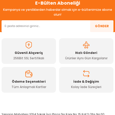
E-Bülten Aboneliği
konularda yetersiz gördüğünüz noktaları öneri formunu
ensörleri
kullanarak tarafımıza iletebilirsiniz.
Kampanya ve yeniliklerden haberdar olmak için e-bültenimize abone
Görüş ve önerileriniz için teşekkür ederiz.
olun!
Sensörleri
r
Ürün resmi kalitesiz, bozuk veya görüntülenemiyor.
GÖNDER
e
Ürün açıklamasında eksik bilgiler bulunuyor.
Ürün bilgilerinde hatalar bulunuyor.
Ürün fiyatı diğer sitelerden daha pahalı.
Güvenli Alışveriş
Hızlı Gönderi
Bu ürüne benzer farklı alternatifler olmalı.
256Bit SSL Sertifikalı
Ürünler Aynı Gün Kargolanır
Ödeme Seçenekleri
İade & Değişim
Tüm Anlaşmalı Kartlar
Kolay İade Süreçleri
Gönder
r Entegreleri
Yenigün Mahallesi 1054 Sokak İnci Plaza Dış Kapı No :15 Kat:3 Ofis No:30