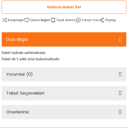
rtlar
arları
lzemeleri
Özel Filamentler
Gelince Haber Ver
Karşılaştır
Fiyat Alarmı
Yorum Yaz
Paylaş
ents
elenoid Valf)
ı
s
rleri
arı
Ürün Bilgisi
Paket halinde satılmaktadır.
Paket de 5 adet ürün bulunmaktadır.
Yorumlar (0)
rler
i
Taksit Seçenekleri
Bu ürüne ilk yorumu siz yapın!
yucu Sensörler
Önerileriniz
Yorum Yaz
i
reler
Bu ürünün fiyat bilgisi, resim, ürün açıklamalarında ve diğer