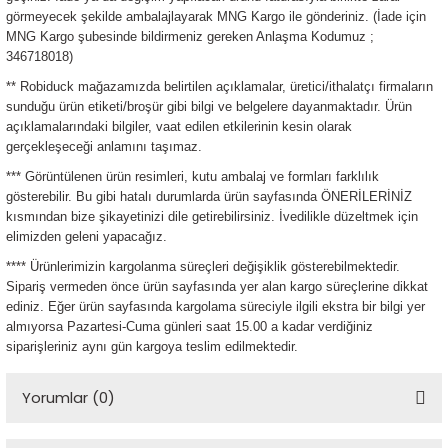
ensörleri
görmeyecek şekilde ambalajlayarak MNG Kargo ile gönderiniz. (İade için
MNG Kargo şubesinde bildirmeniz gereken Anlaşma Kodumuz ;
346718018)
Sensörleri
r
** Robiduck mağazamızda belirtilen açıklamalar, üretici/ithalatçı firmaların
sunduğu ürün etiketi/broşür gibi bilgi ve belgelere dayanmaktadır. Ürün
e
açıklamalarındaki bilgiler, vaat edilen etkilerinin kesin olarak
gerçekleşeceği anlamını taşımaz.
*** Görüntülenen ürün resimleri, kutu ambalaj ve formları farklılık
gösterebilir. Bu gibi hatalı durumlarda ürün sayfasında ÖNERİLERİNİZ
kısmından bize şikayetinizi dile getirebilirsiniz. İvedilikle düzeltmek için
elimizden geleni yapacağız.
**** Ürünlerimizin kargolanma süreçleri değişiklik gösterebilmektedir.
Sipariş vermeden önce ürün sayfasında yer alan kargo süreçlerine dikkat
ediniz. Eğer ürün sayfasında kargolama süreciyle ilgili ekstra bir bilgi yer
almıyorsa Pazartesi-Cuma günleri saat 15.00 a kadar verdiğiniz
siparişleriniz aynı gün kargoya teslim edilmektedir.
r Entegreleri
Yorumlar (0)