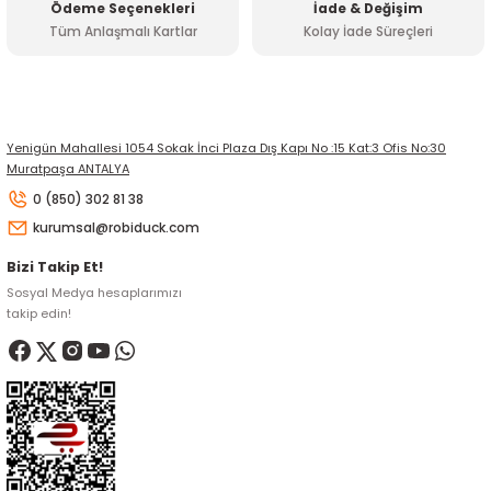
Ödeme Seçenekleri
İade & Değişim
Tüm Anlaşmalı Kartlar
Kolay İade Süreçleri
Gönder
Yenigün Mahallesi 1054 Sokak İnci Plaza Dış Kapı No :15 Kat:3 Ofis No:30
Muratpaşa ANTALYA
0 (850) 302 81 38
kurumsal@robiduck.com
Bizi Takip Et!
Sosyal Medya hesaplarımızı
takip edin!