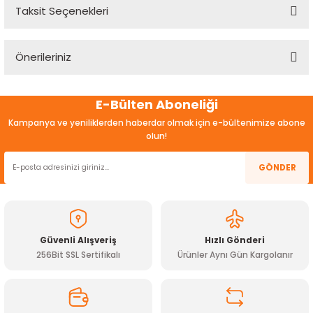
Taksit Seçenekleri
Bu ürüne ilk yorumu siz yapın!
Önerileriniz
Yorum Yaz
Bu ürünün fiyat bilgisi, resim, ürün açıklamalarında ve diğer
E-Bülten Aboneliği
konularda yetersiz gördüğünüz noktaları öneri formunu
kullanarak tarafımıza iletebilirsiniz.
Kampanya ve yeniliklerden haberdar olmak için e-bültenimize abone
Görüş ve önerileriniz için teşekkür ederiz.
olun!
Ürün resmi kalitesiz, bozuk veya görüntülenemiyor.
GÖNDER
Ürün açıklamasında eksik bilgiler bulunuyor.
Ürün bilgilerinde hatalar bulunuyor.
Ürün fiyatı diğer sitelerden daha pahalı.
Güvenli Alışveriş
Hızlı Gönderi
Bu ürüne benzer farklı alternatifler olmalı.
256Bit SSL Sertifikalı
Ürünler Aynı Gün Kargolanır