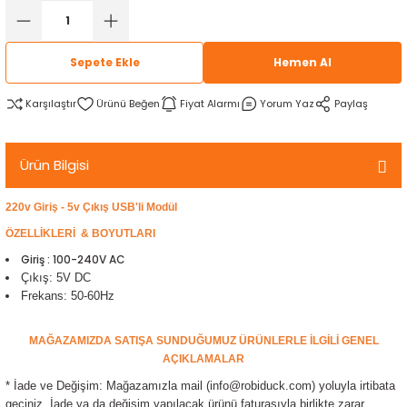
rtlar
arları
lzemeleri
Özel Filamentler
Sepete Ekle
Hemen Al
ents
elenoid Valf)
ı
Karşılaştır
Fiyat Alarmı
Yorum Yaz
Paylaş
s
rleri
arı
Ürün Bilgisi
220v Giriş - 5v Çıkış USB'li Modül
ÖZELLİKLERİ & BOYUTLARI
rler
Giriş : 100-240V AC
Çıkış: 5V DC
i
Frekans: 50-60Hz
yucu Sensörler
MAĞAZAMIZDA SATIŞA SUNDUĞUMUZ ÜRÜNLERLE İLGİLİ GENEL
AÇIKLAMALAR
i
reler
* İade ve Değişim: Mağazamızla mail (info@robiduck.com) yoluyla irtibata
geçiniz. İade ya da değişim yapılacak ürünü faturasıyla birlikte zarar