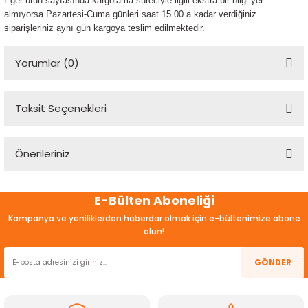
Eğer ürün sayfasında kargolama süreciyle ilgili ekstra bir bilgi yer
almıyorsa Pazartesi-Cuma günleri saat 15.00 a kadar verdiğiniz
siparişleriniz aynı gün kargoya teslim edilmektedir.
Yorumlar (0)
Taksit Seçenekleri
Bu ürüne ilk yorumu siz yapın!
Önerileriniz
Yorum Yaz
Bu ürünün fiyat bilgisi, resim, ürün açıklamalarında ve diğer
E-Bülten Aboneliği
konularda yetersiz gördüğünüz noktaları öneri formunu
kullanarak tarafımıza iletebilirsiniz.
Kampanya ve yeniliklerden haberdar olmak için e-bültenimize abone
Görüş ve önerileriniz için teşekkür ederiz.
olun!
Ürün resmi kalitesiz, bozuk veya görüntülenemiyor.
GÖNDER
Ürün açıklamasında eksik bilgiler bulunuyor.
Ürün bilgilerinde hatalar bulunuyor.