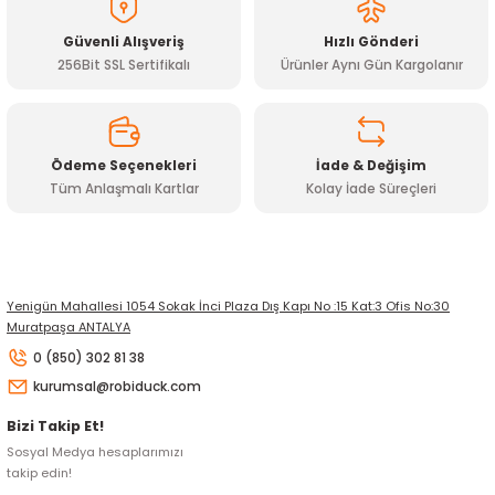
Ürün fiyatı diğer sitelerden daha pahalı.
Güvenli Alışveriş
Hızlı Gönderi
Bu ürüne benzer farklı alternatifler olmalı.
256Bit SSL Sertifikalı
Ürünler Aynı Gün Kargolanır
Ödeme Seçenekleri
İade & Değişim
Tüm Anlaşmalı Kartlar
Kolay İade Süreçleri
Gönder
Yenigün Mahallesi 1054 Sokak İnci Plaza Dış Kapı No :15 Kat:3 Ofis No:30
Muratpaşa ANTALYA
0 (850) 302 81 38
kurumsal@robiduck.com
Bizi Takip Et!
Sosyal Medya hesaplarımızı
takip edin!