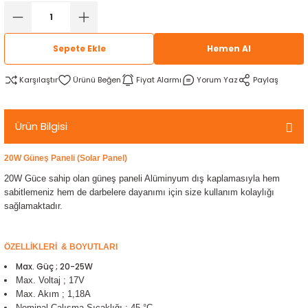
rtlar
arları
lzemeleri
Özel Filamentler
Sepete Ekle
Hemen Al
ents
elenoid Valf)
ı
Karşılaştır
Fiyat Alarmı
Yorum Yaz
Paylaş
s
rleri
arı
Ürün Bilgisi
20W Güneş Paneli (Solar Panel)
20W Güce sahip olan güneş paneli Alüminyum dış kaplamasıyla hem
rler
sabitlemeniz hem de darbelere dayanımı için size kullanım kolaylığı
sağlamaktadır.
i
ÖZELLİKLERİ & BOYUTLARI
yucu Sensörler
Max. Güç ; 20-25W
Max. Voltaj ; 17V
i
reler
Max. Akım ; 1,18A
Nominal Çalışma Sıcaklığı ; 45 °C