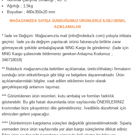
ensörleri
Ağırlığı ; 1,5kg
Boyutları ; 480x350x20 mm
Sensörleri
r
MAĞAZAMIZDA SATIŞA SUNDUĞUMUZ ÜRÜNLERLE İLGİLİ GENEL
AÇIKLAMALAR
e
* İade ve Değişim: Mağazamızla mail (info@robiduck.com) yoluyla irtibata
geçiniz. İade ya da değişim yapılacak ürünü faturasıyla birlikte zarar
görmeyecek şekilde ambalajlayarak MNG Kargo ile gönderiniz. (İade için
MNG Kargo şubesinde bildirmeniz gereken Anlaşma Kodumuz ;
346718018)
** Robiduck mağazamızda belirtilen açıklamalar, üretici/ithalatçı firmaların
sunduğu ürün etiketi/broşür gibi bilgi ve belgelere dayanmaktadır. Ürün
açıklamalarındaki bilgiler, vaat edilen etkilerinin kesin olarak
gerçekleşeceği anlamını taşımaz.
*** Görüntülenen ürün resimleri, kutu ambalaj ve formları farklılık
gösterebilir. Bu gibi hatalı durumlarda ürün sayfasında ÖNERİLERİNİZ
r Entegreleri
kısmından bize şikayetinizi dile getirebilirsiniz. İvedilikle düzeltmek için
elimizden geleni yapacağız.
**** Ürünlerimizin kargolama süreçleri değişiklik gösterebilmektedir. Sipariş
vermeden önce ürün sayfasında yer alan kargo süreçlerine dikkat ediniz.