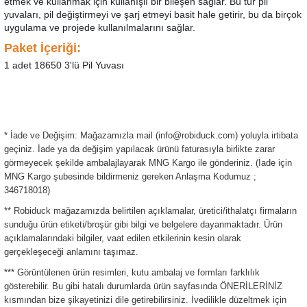
etmek ve kullanmak için kullanışlı bir bileşen sağlar. Bu tür pil
yuvaları, pil değiştirmeyi ve şarj etmeyi basit hale getirir, bu da birçok
uygulama ve projede kullanılmalarını sağlar.
Paket İçeriği:
1 adet 18650 3'lü Pil Yuvası
* İade ve Değişim: Mağazamızla mail (info@robiduck.com) yoluyla irtibata
geçiniz. İade ya da değişim yapılacak ürünü faturasıyla birlikte zarar
görmeyecek şekilde ambalajlayarak MNG Kargo ile gönderiniz. (İade için
MNG Kargo şubesinde bildirmeniz gereken Anlaşma Kodumuz ;
346718018)
** Robiduck mağazamızda belirtilen açıklamalar, üretici/ithalatçı firmaların
sunduğu ürün etiketi/broşür gibi bilgi ve belgelere dayanmaktadır. Ürün
açıklamalarındaki bilgiler, vaat edilen etkilerinin kesin olarak
gerçekleşeceği anlamını taşımaz.
*** Görüntülenen ürün resimleri, kutu ambalaj ve formları farklılık
gösterebilir. Bu gibi hatalı durumlarda ürün sayfasında ÖNERİLERİNİZ
kısmından bize şikayetinizi dile getirebilirsiniz. İvedilikle düzeltmek için