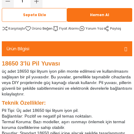
rtlar
arları
lzemeleri
Özel Filamentler
Sepete Ekle
Hemen Al
ents
elenoid Valf)
ı
Karşılaştır
Fiyat Alarmı
Yorum Yaz
Paylaş
s
rleri
arı
Ürün Bilgisi
18650 3'lü Pil Yuvası
üç adet 18650 tipi lityum iyon pilin monte edilmesi ve kullanılmasını
sağlayan bir pil yuvasıdır. Bu yuvalar, genellikle taşınabilir cihazlarda
rler
veya DIY projelerinde güç kaynağı olarak kullanılır. Pil yuvası, pillerin
güvenli bir şekilde sabitlenmesini ve elektronik devrelerle bağlantısını
kolaylaştırır.
i
Teknik Özellikler:
yucu Sensörler
Pil Tipi: Üç adet 18650 tipi lityum iyon pil.
Bağlantılar: Pozitif ve negatif pil temas noktaları.
Termal Koruma: Bazı modeller, aşırı ısınmayı önlemek için termal
i
reler
koruma özelliklerine sahip olabilir.
Boyutlar: Standart 18650 pilleri içine alacak şekilde tasarlanmıştır.