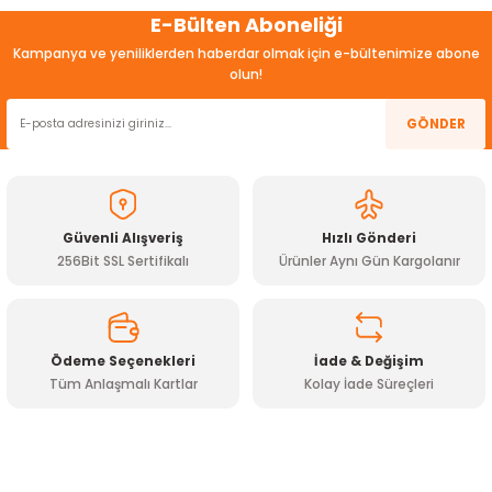
Bu ürünün fiyat bilgisi, resim, ürün açıklamalarında ve diğer
E-Bülten Aboneliği
konularda yetersiz gördüğünüz noktaları öneri formunu
kullanarak tarafımıza iletebilirsiniz.
Kampanya ve yeniliklerden haberdar olmak için e-bültenimize abone
Görüş ve önerileriniz için teşekkür ederiz.
olun!
Ürün resmi kalitesiz, bozuk veya görüntülenemiyor.
GÖNDER
Ürün açıklamasında eksik bilgiler bulunuyor.
Ürün bilgilerinde hatalar bulunuyor.
Ürün fiyatı diğer sitelerden daha pahalı.
Güvenli Alışveriş
Hızlı Gönderi
Bu ürüne benzer farklı alternatifler olmalı.
256Bit SSL Sertifikalı
Ürünler Aynı Gün Kargolanır
Gönder
Ödeme Seçenekleri
İade & Değişim
Tüm Anlaşmalı Kartlar
Kolay İade Süreçleri