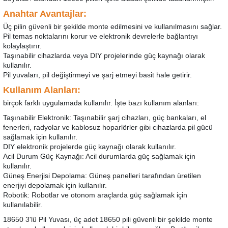
ensörleri
Anahtar Avantajlar:
Üç pilin güvenli bir şekilde monte edilmesini ve kullanılmasını sağlar.
Sensörleri
r
Pil temas noktalarını korur ve elektronik devrelerle bağlantıyı
kolaylaştırır.
Taşınabilir cihazlarda veya DIY projelerinde güç kaynağı olarak
e
kullanılır.
Pil yuvaları, pil değiştirmeyi ve şarj etmeyi basit hale getirir.
Kullanım Alanları:
birçok farklı uygulamada kullanılır. İşte bazı kullanım alanları:
Taşınabilir Elektronik: Taşınabilir şarj cihazları, güç bankaları, el
fenerleri, radyolar ve kablosuz hoparlörler gibi cihazlarda pil gücü
sağlamak için kullanılır.
DIY elektronik projelerde güç kaynağı olarak kullanılır.
Acil Durum Güç Kaynağı: Acil durumlarda güç sağlamak için
kullanılır.
Güneş Enerjisi Depolama: Güneş panelleri tarafından üretilen
r Entegreleri
enerjiyi depolamak için kullanılır.
Robotik: Robotlar ve otonom araçlarda güç sağlamak için
kullanılabilir.
18650 3'lü Pil Yuvası, üç adet 18650 pili güvenli bir şekilde monte