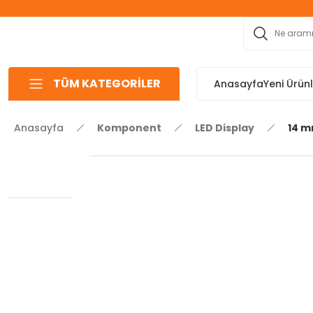
TÜM KATEGORİLER
Anasayfa
Yeni Ürün
Anasayfa
Komponent
LED Display
14 m