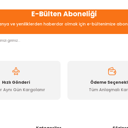
arda yetersiz gördüğünüz noktaları öneri formunu kullanarak tarafımıza
Bu ürüne ilk yorumu siz yapın!
E-Bülten Aboneliği
ya ve yeniliklerden haberdar olmak için e-bültenimize abon
Yorum Yaz
Hızlı Gönderi
Ödeme Seçenekl
r Aynı Gün Kargolanır
Tüm Anlaşmalı Kar
Gönder
Kategoriler
Sözleş