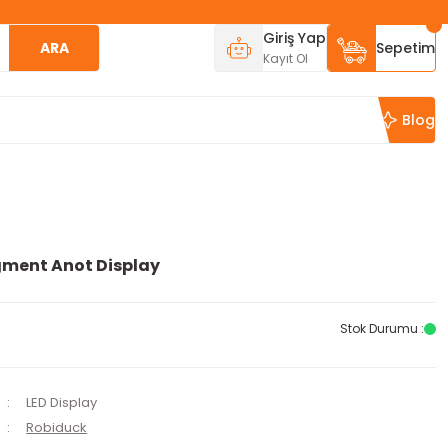
Giriş Yap
ARA
Sepetim
Kayıt Ol
Blog
gment Anot Display
Stok Durumu :
LED Display
Robiduck