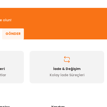
 iletebilirsiniz.
e olun!
GÖNDER
eri
İade & Değişim
tlar
Kolay İade Süreçleri
meler
Yardım