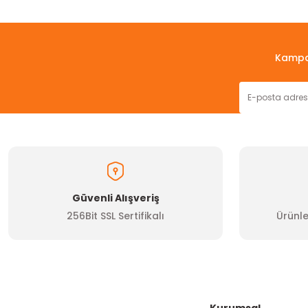
Bu ürünün fiyat bilgisi, resim, ürün açıklamalarında ve diğer konul
Görüş ve önerileriniz için teşekkür ederiz.
Ürün resmi kalitesiz, bozuk veya görüntülenemiyor.
Kampan
Ürün açıklamasında eksik bilgiler bulunuyor.
Ürün bilgilerinde hatalar bulunuyor.
Ürün fiyatı diğer sitelerden daha pahalı.
Bu ürüne benzer farklı alternatifler olmalı.
Güvenli Alışveriş
256Bit SSL Sertifikalı
Ürünle
Kurumsal