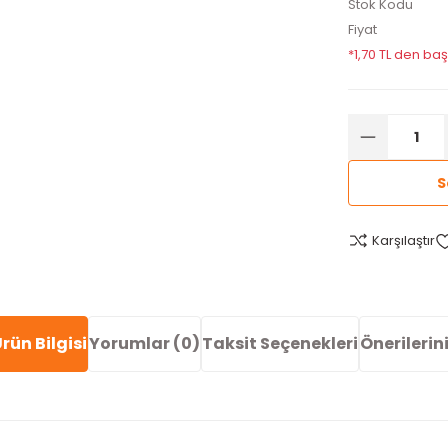
Stok Kodu
Fiyat
*1,70 TL den baş
S
Karşılaştır
rün Bilgisi
Yorumlar (0)
Taksit Seçenekleri
Önerilerin