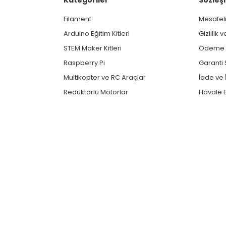
Filament
Mesafeli
Arduino Eğitim Kitleri
Gizlilik 
STEM Maker Kitleri
Ödeme v
Raspberry Pi
Garanti 
Multikopter ve RC Araçlar
İade ve İ
Redüktörlü Motorlar
Havale B