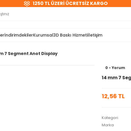
1250 TL ÜZERİ ÜCRETSİZ KARGO
ler
İndirimdekiler
Kurumsal
3D Baskı Hizmeti
İletişim
m 7 Segment Anot Display
0 - Yorum
14 mm 7 Se
12,56 TL
Kategori
Marka