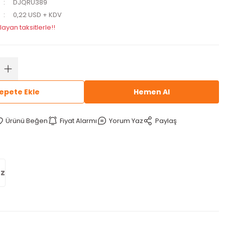
DJQRU389
0,22 USD + KDV
layan taksitlerle!!
epete Ekle
Hemen Al
Fiyat Alarmı
Yorum Yaz
Paylaş
iz