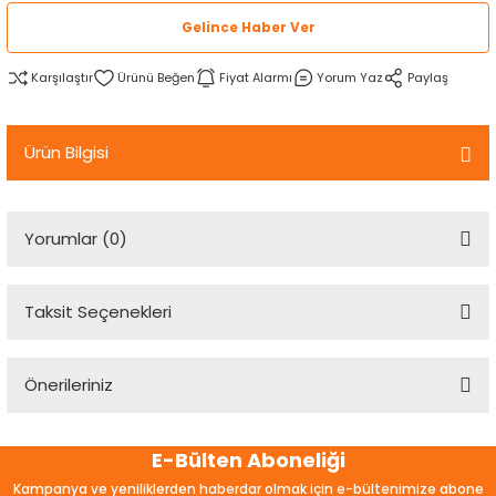
rtlar
arları
lzemeleri
Özel Filamentler
Gelince Haber Ver
Karşılaştır
Fiyat Alarmı
Yorum Yaz
Paylaş
ents
elenoid Valf)
ı
s
rleri
arı
Ürün Bilgisi
Yorumlar (0)
rler
Taksit Seçenekleri
Bu ürüne ilk yorumu siz yapın!
i
Önerileriniz
Yorum Yaz
yucu Sensörler
Bu ürünün fiyat bilgisi, resim, ürün açıklamalarında ve diğer
E-Bülten Aboneliği
konularda yetersiz gördüğünüz noktaları öneri formunu
i
reler
kullanarak tarafımıza iletebilirsiniz.
Kampanya ve yeniliklerden haberdar olmak için e-bültenimize abone