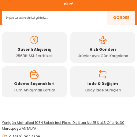
Görüş ve önerileriniz için teşekkür ederiz.
olun!
ensörleri
Ürün resmi kalitesiz, bozuk veya görüntülenemiyor.
GÖNDER
Sensörleri
r
Ürün açıklamasında eksik bilgiler bulunuyor.
Ürün bilgilerinde hatalar bulunuyor.
e
Ürün fiyatı diğer sitelerden daha pahalı.
Güvenli Alışveriş
Hızlı Gönderi
Bu ürüne benzer farklı alternatifler olmalı.
256Bit SSL Sertifikalı
Ürünler Aynı Gün Kargolanır
Ödeme Seçenekleri
İade & Değişim
Tüm Anlaşmalı Kartlar
Kolay İade Süreçleri
Gönder
r Entegreleri
Yenigün Mahallesi 1054 Sokak İnci Plaza Dış Kapı No :15 Kat:3 Ofis No:30
Muratpaşa ANTALYA
0 (850) 302 81 38