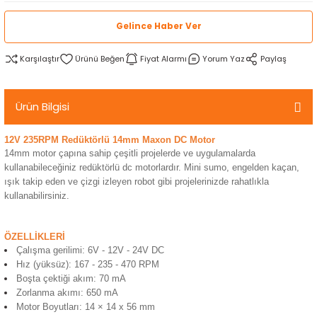
rtlar
arları
lzemeleri
Özel Filamentler
Gelince Haber Ver
ents
elenoid Valf)
ı
Karşılaştır
Fiyat Alarmı
Yorum Yaz
Paylaş
s
rleri
arı
Ürün Bilgisi
12V 235RPM Redüktörlü 14mm Maxon DC Motor
14mm motor çapına sahip çeşitli projelerde ve uygulamalarda
kullanabileceğiniz redüktörlü dc motorlardır. Mini sumo, engelden kaçan,
ışık takip eden ve çizgi izleyen robot gibi projelerinizde rahatlıkla
rler
kullanabilirsiniz.
i
ÖZELLİKLERİ
Çalışma gerilimi: 6V - 12V - 24V DC
yucu Sensörler
Hız (yüksüz): 167 - 235 - 470 RPM
Boşta çektiği akım: 70 mA
Zorlanma akımı: 650 mA
i
reler
Motor Boyutları: 14 × 14 x 56 mm