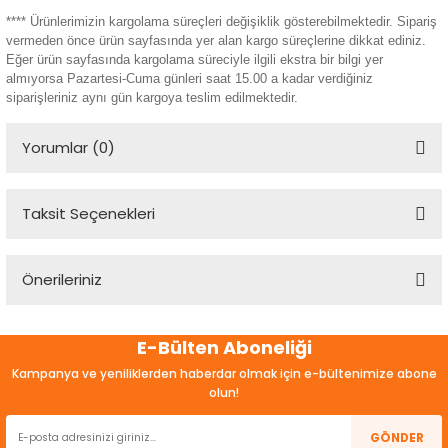
**** Ürünlerimizin kargolama süreçleri değişiklik gösterebilmektedir. Sipariş
vermeden önce ürün sayfasında yer alan kargo süreçlerine dikkat ediniz.
Eğer ürün sayfasında kargolama süreciyle ilgili ekstra bir bilgi yer
almıyorsa Pazartesi-Cuma günleri saat 15.00 a kadar verdiğiniz
siparişleriniz aynı gün kargoya teslim edilmektedir.
Yorumlar (0)
Taksit Seçenekleri
Bu ürüne ilk yorumu siz yapın!
Önerileriniz
Yorum Yaz
Bu ürünün fiyat bilgisi, resim, ürün açıklamalarında ve diğer
E-Bülten Aboneliği
konularda yetersiz gördüğünüz noktaları öneri formunu
kullanarak tarafımıza iletebilirsiniz.
Kampanya ve yeniliklerden haberdar olmak için e-bültenimize abone
Görüş ve önerileriniz için teşekkür ederiz.
olun!
Ürün resmi kalitesiz, bozuk veya görüntülenemiyor.
GÖNDER