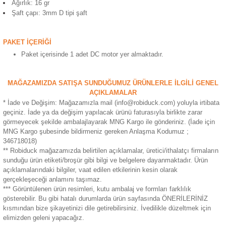
Ağırlık: 16 gr
ensörleri
Şaft çapı: 3mm D tipi şaft
Sensörleri
r
PAKET İÇERİĞİ
Paket içerisinde 1 adet DC motor yer almaktadır.
e
MAĞAZAMIZDA SATIŞA SUNDUĞUMUZ ÜRÜNLERLE İLGİLİ GENEL
AÇIKLAMALAR
* İade ve Değişim: Mağazamızla mail (info@robiduck.com) yoluyla irtibata
geçiniz. İade ya da değişim yapılacak ürünü faturasıyla birlikte zarar
görmeyecek şekilde ambalajlayarak MNG Kargo ile gönderiniz. (İade için
MNG Kargo şubesinde bildirmeniz gereken Anlaşma Kodumuz ;
346718018)
** Robiduck mağazamızda belirtilen açıklamalar, üretici/ithalatçı firmaların
sunduğu ürün etiketi/broşür gibi bilgi ve belgelere dayanmaktadır. Ürün
açıklamalarındaki bilgiler, vaat edilen etkilerinin kesin olarak
gerçekleşeceği anlamını taşımaz.
r Entegreleri
*** Görüntülenen ürün resimleri, kutu ambalaj ve formları farklılık
gösterebilir. Bu gibi hatalı durumlarda ürün sayfasında ÖNERİLERİNİZ
kısmından bize şikayetinizi dile getirebilirsiniz. İvedilikle düzeltmek için
elimizden geleni yapacağız.