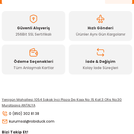
Ürün açıklamasında eksik bilgiler bulunuyor.
Ürün bilgilerinde hatalar bulunuyor.
Ürün fiyatı diğer sitelerden daha pahalı.
Güvenli Alışveriş
Hızlı Gönderi
Bu ürüne benzer farklı alternatifler olmalı.
256Bit SSL Sertifikalı
Ürünler Aynı Gün Kargolanır
Ödeme Seçenekleri
İade & Değişim
Tüm Anlaşmalı Kartlar
Kolay İade Süreçleri
Gönder
Yenigün Mahallesi 1054 Sokak İnci Plaza Dış Kapı No :15 Kat:3 Ofis No:30
Muratpaşa ANTALYA
0 (850) 302 81 38
kurumsal@robiduck.com
Bizi Takip Et!