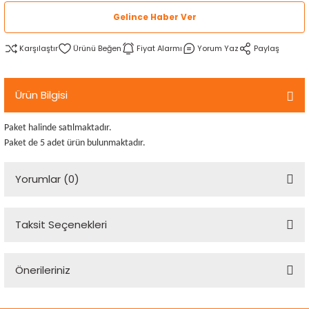
rtlar
arları
lzemeleri
Özel Filamentler
Gelince Haber Ver
Karşılaştır
Fiyat Alarmı
Yorum Yaz
Paylaş
ents
elenoid Valf)
ı
s
rleri
arı
Ürün Bilgisi
Paket halinde satılmaktadır.
Paket de 5 adet ürün bulunmaktadır.
Yorumlar (0)
rler
i
Taksit Seçenekleri
Bu ürüne ilk yorumu siz yapın!
yucu Sensörler
Önerileriniz
Yorum Yaz
i
reler
Bu ürünün fiyat bilgisi, resim, ürün açıklamalarında ve diğer