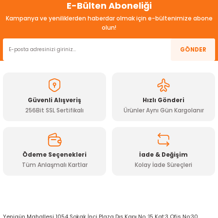
E-Bülten Aboneliği
konularda yetersiz gördüğünüz noktaları öneri formunu
ensörleri
kullanarak tarafımıza iletebilirsiniz.
Kampanya ve yeniliklerden haberdar olmak için e-bültenimize abone
Görüş ve önerileriniz için teşekkür ederiz.
olun!
Sensörleri
r
Ürün resmi kalitesiz, bozuk veya görüntülenemiyor.
GÖNDER
e
Ürün açıklamasında eksik bilgiler bulunuyor.
Ürün bilgilerinde hatalar bulunuyor.
Ürün fiyatı diğer sitelerden daha pahalı.
Güvenli Alışveriş
Hızlı Gönderi
Bu ürüne benzer farklı alternatifler olmalı.
256Bit SSL Sertifikalı
Ürünler Aynı Gün Kargolanır
Ödeme Seçenekleri
İade & Değişim
Tüm Anlaşmalı Kartlar
Kolay İade Süreçleri
Gönder
r Entegreleri
Yenigün Mahallesi 1054 Sokak İnci Plaza Dış Kapı No :15 Kat:3 Ofis No:30