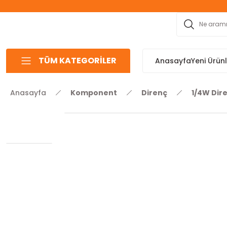
TÜM KATEGORİLER
Anasayfa
Yeni Ürün
Anasayfa
Komponent
Direnç
1/4W Dir