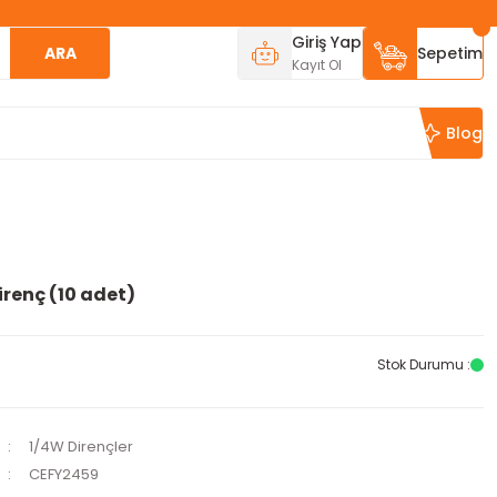
Giriş Yap
ARA
Sepetim
Kayıt Ol
Blog
irenç (10 adet)
Stok Durumu :
1/4W Dirençler
CEFY2459