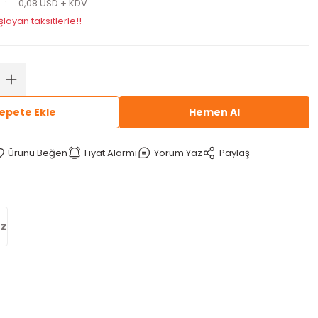
0,08 USD + KDV
layan taksitlerle!!
epete Ekle
Hemen Al
Fiyat Alarmı
Yorum Yaz
Paylaş
iz