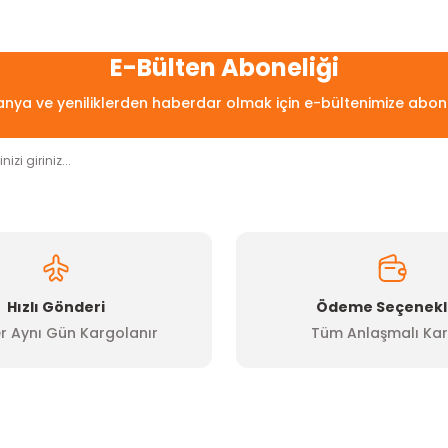
arda yetersiz gördüğünüz noktaları öneri formunu kullanarak tarafımıza
Bu ürüne ilk yorumu siz yapın!
E-Bülten Aboneliği
ya ve yeniliklerden haberdar olmak için e-bültenimize abon
Yorum Yaz
Hızlı Gönderi
Ödeme Seçenekl
r Aynı Gün Kargolanır
Tüm Anlaşmalı Kar
Gönder