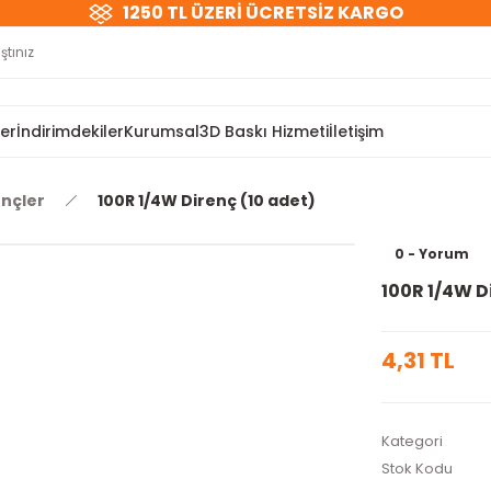
1250 TL ÜZERİ ÜCRETSİZ KARGO
ler
İndirimdekiler
Kurumsal
3D Baskı Hizmeti
İletişim
ençler
100R 1/4W Direnç (10 adet)
0 - Yorum
100R 1/4W D
4,31 TL
Kategori
Stok Kodu