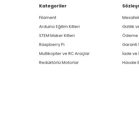
Kategoriler
Sözleş
Filament
Mesafeli
Arduino Eğitim Kitleri
Gizlilik 
STEM Maker Kitleri
Ödeme v
Raspberry Pi
Garanti 
Multikopter ve RC Araçlar
İade ve İ
Redüktörlü Motorlar
Havale B