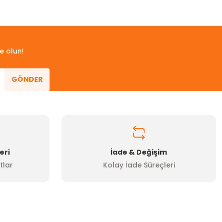
 iletebilirsiniz.
e olun!
GÖNDER
eri
İade & Değişim
tlar
Kolay İade Süreçleri