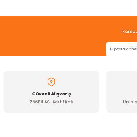
Bu ürünün fiyat bilgisi, resim, ürün açıklamalarında ve diğer konul
Görüş ve önerileriniz için teşekkür ederiz.
Ürün resmi kalitesiz, bozuk veya görüntülenemiyor.
Kampan
Ürün açıklamasında eksik bilgiler bulunuyor.
Ürün bilgilerinde hatalar bulunuyor.
Ürün fiyatı diğer sitelerden daha pahalı.
Bu ürüne benzer farklı alternatifler olmalı.
Güvenli Alışveriş
256Bit SSL Sertifikalı
Ürünle