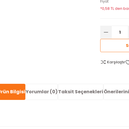
Fiyat
*0,58 TL den baş
S
Karşılaştır
rün Bilgisi
Yorumlar (0)
Taksit Seçenekleri
Önerilerin