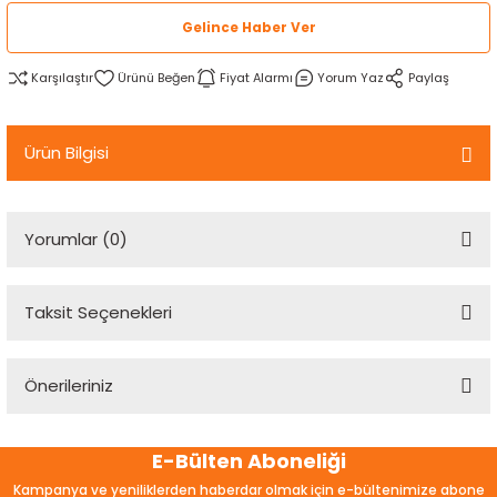
rtlar
arları
lzemeleri
Özel Filamentler
Gelince Haber Ver
Karşılaştır
Fiyat Alarmı
Yorum Yaz
Paylaş
ents
elenoid Valf)
ı
s
rleri
arı
Ürün Bilgisi
Yorumlar (0)
rler
Taksit Seçenekleri
Bu ürüne ilk yorumu siz yapın!
i
Önerileriniz
Yorum Yaz
yucu Sensörler
Bu ürünün fiyat bilgisi, resim, ürün açıklamalarında ve diğer
E-Bülten Aboneliği
konularda yetersiz gördüğünüz noktaları öneri formunu
i
reler
kullanarak tarafımıza iletebilirsiniz.
Kampanya ve yeniliklerden haberdar olmak için e-bültenimize abone