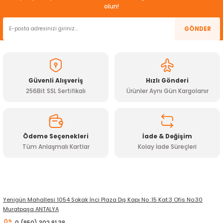
Görüş ve önerileriniz için teşekkür ederiz.
olun!
ensörleri
Ürün resmi kalitesiz, bozuk veya görüntülenemiyor.
GÖNDER
Sensörleri
r
Ürün açıklamasında eksik bilgiler bulunuyor.
Ürün bilgilerinde hatalar bulunuyor.
e
Ürün fiyatı diğer sitelerden daha pahalı.
Güvenli Alışveriş
Hızlı Gönderi
Bu ürüne benzer farklı alternatifler olmalı.
256Bit SSL Sertifikalı
Ürünler Aynı Gün Kargolanır
Ödeme Seçenekleri
İade & Değişim
Tüm Anlaşmalı Kartlar
Kolay İade Süreçleri
Gönder
r Entegreleri
Yenigün Mahallesi 1054 Sokak İnci Plaza Dış Kapı No :15 Kat:3 Ofis No:30
Muratpaşa ANTALYA
0 (850) 302 81 38