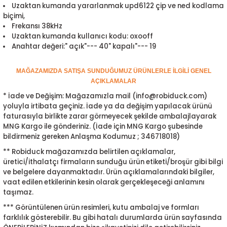
Uzaktan kumanda yararlanmak upd6122 çip ve ned kodlama
ensörleri
biçimi,
Frekansı 38kHz
Sensörleri
r
Uzaktan kumanda kullanıcı kodu: oxooff
Anahtar değeri:" açık"--- 40" kapalı"--- 19
e
MAĞAZAMIZDA SATIŞA SUNDUĞUMUZ ÜRÜNLERLE İLGİLİ GENEL
AÇIKLAMALAR
* İade ve Değişim: Mağazamızla mail (info@robiduck.com)
yoluyla irtibata geçiniz. İade ya da değişim yapılacak ürünü
faturasıyla birlikte zarar görmeyecek şekilde ambalajlayarak
MNG Kargo ile gönderiniz. (İade için MNG Kargo şubesinde
bildirmeniz gereken Anlaşma Kodumuz ; 346718018)
** Robiduck mağazamızda belirtilen açıklamalar,
üretici/ithalatçı firmaların sunduğu ürün etiketi/broşür gibi bilgi
ve belgelere dayanmaktadır. Ürün açıklamalarındaki bilgiler,
vaat edilen etkilerinin kesin olarak gerçekleşeceği anlamını
r Entegreleri
taşımaz.
*** Görüntülenen ürün resimleri, kutu ambalaj ve formları
farklılık gösterebilir. Bu gibi hatalı durumlarda ürün sayfasında