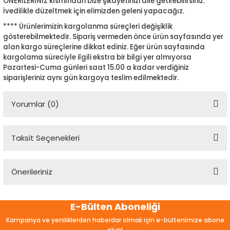
ÖNERİLERİNİZ kısmından bize şikayetinizi dile getirebilirsiniz.
İvedilikle düzeltmek için elimizden geleni yapacağız.
**** Ürünlerimizin kargolanma süreçleri değişiklik
gösterebilmektedir. Sipariş vermeden önce ürün sayfasında yer
alan kargo süreçlerine dikkat ediniz. Eğer ürün sayfasında
kargolama süreciyle ilgili ekstra bir bilgi yer almıyorsa
Pazartesi-Cuma günleri saat 15.00 a kadar verdiğiniz
siparişleriniz aynı gün kargoya teslim edilmektedir.
Yorumlar (0)
Taksit Seçenekleri
Bu ürüne ilk yorumu siz yapın!
Önerileriniz
Yorum Yaz
Bu ürünün fiyat bilgisi, resim, ürün açıklamalarında ve diğer
E-Bülten Aboneliği
konularda yetersiz gördüğünüz noktaları öneri formunu
kullanarak tarafımıza iletebilirsiniz.
Kampanya ve yeniliklerden haberdar olmak için e-bültenimize abone
Görüş ve önerileriniz için teşekkür ederiz.
olun!