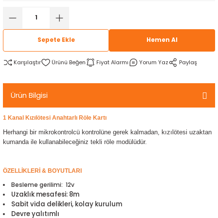
rtlar
arları
lzemeleri
Özel Filamentler
ents
elenoid Valf)
ı
Sepete Ekle
Hemen Al
s
rleri
arı
Karşılaştır
Fiyat Alarmı
Yorum Yaz
Paylaş
Ürün Bilgisi
1 Kanal Kızılötesi Anahtarlı Röle Kartı
rler
Herhangi bir mikrokontrolcü kontrolüne gerek kalmadan, kızılötesi uzaktan
kumanda ile kullanabileceğiniz tekli röle modülüdür.
i
ÖZELLİKLERİ & BOYUTLARI
yucu Sensörler
Besleme gerilimi: 12v
Uzaklık mesafesi: 8m
i
reler
Sabit vida delikleri, kolay kurulum
Devre yalıtımlı