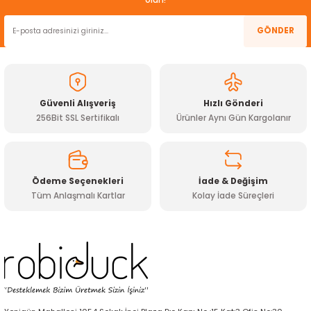
Ürün resmi kalitesiz, bozuk veya görüntülenemiyor.
GÖNDER
Ürün açıklamasında eksik bilgiler bulunuyor.
Ürün bilgilerinde hatalar bulunuyor.
Ürün fiyatı diğer sitelerden daha pahalı.
Güvenli Alışveriş
Hızlı Gönderi
Bu ürüne benzer farklı alternatifler olmalı.
256Bit SSL Sertifikalı
Ürünler Aynı Gün Kargolanır
Ödeme Seçenekleri
İade & Değişim
Tüm Anlaşmalı Kartlar
Kolay İade Süreçleri
Gönder