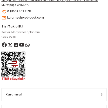
Yenigün Mahallesi 1054 Sokak İnci Plaza Dış Kapı No :15 Kat:3 Ofis No:30
Muratpaşa ANTALYA
0 (850) 302 81 38
kurumsal@robiduck.com
Bizi Takip Et!
Sosyal Medya hesaplarımızı
takip edin!
Kurumsal