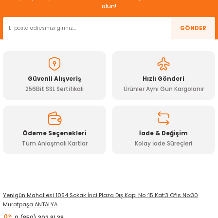
Görüş ve önerileriniz için teşekkür ederiz.
olun!
ensörleri
Ürün resmi kalitesiz, bozuk veya görüntülenemiyor.
GÖNDER
Sensörleri
r
Ürün açıklamasında eksik bilgiler bulunuyor.
Ürün bilgilerinde hatalar bulunuyor.
e
Ürün fiyatı diğer sitelerden daha pahalı.
Güvenli Alışveriş
Hızlı Gönderi
Bu ürüne benzer farklı alternatifler olmalı.
256Bit SSL Sertifikalı
Ürünler Aynı Gün Kargolanır
Ödeme Seçenekleri
İade & Değişim
Tüm Anlaşmalı Kartlar
Kolay İade Süreçleri
Gönder
r Entegreleri
Yenigün Mahallesi 1054 Sokak İnci Plaza Dış Kapı No :15 Kat:3 Ofis No:30
Muratpaşa ANTALYA
0 (850) 302 81 38