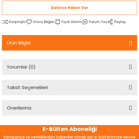
rtlar
arları
lzemeleri
Özel Filamentler
Gelince Haber Ver
Karşılaştır
Fiyat Alarmı
Yorum Yaz
Paylaş
ents
elenoid Valf)
ı
s
rleri
arı
Ürün Bilgisi
Yorumlar (0)
rler
Taksit Seçenekleri
Bu ürüne ilk yorumu siz yapın!
i
Önerileriniz
Yorum Yaz
yucu Sensörler
Bu ürünün fiyat bilgisi, resim, ürün açıklamalarında ve diğer
E-Bülten Aboneliği
konularda yetersiz gördüğünüz noktaları öneri formunu
i
reler
kullanarak tarafımıza iletebilirsiniz.
Kampanya ve yeniliklerden haberdar olmak için e-bültenimize abone