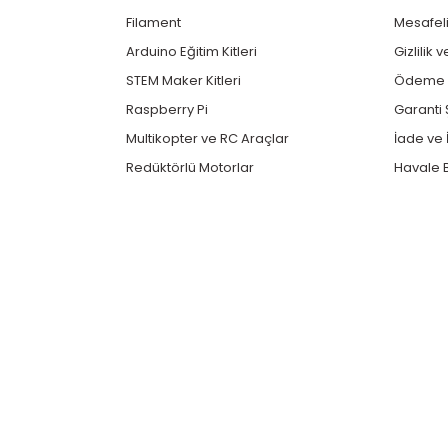
Filament
Mesafeli
Arduino Eğitim Kitleri
Gizlilik 
STEM Maker Kitleri
Ödeme v
Raspberry Pi
Garanti 
Multikopter ve RC Araçlar
İade ve İ
Redüktörlü Motorlar
Havale B