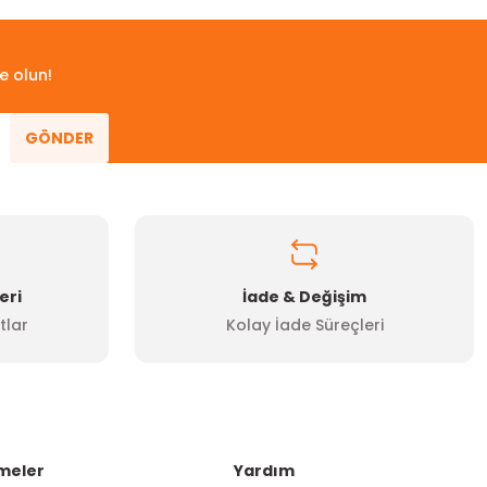
e olun!
GÖNDER
eri
İade & Değişim
tlar
Kolay İade Süreçleri
meler
Yardım