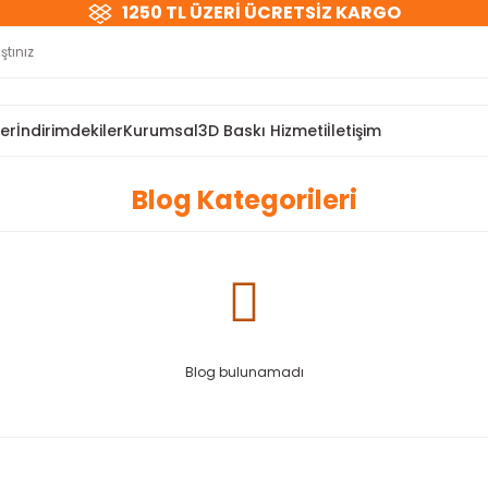
1250 TL ÜZERİ ÜCRETSİZ KARGO
ler
İndirimdekiler
Kurumsal
3D Baskı Hizmeti
İletişim
Blog Kategorileri
Blog bulunamadı