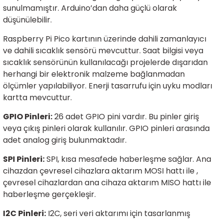
sunulmamıştır. Arduino’dan daha güçlü olarak
rtlar
arları
lzemeleri
Özel Filamentler
düşünülebilir.
ents
elenoid Valf)
ı
Raspberry Pi Pico kartının üzerinde dahili zamanlayıcı
ve dahili sıcaklık sensörü mevcuttur. Saat bilgisi veya
s
rleri
arı
sıcaklık sensörünün kullanılacağı projelerde dışarıdan
herhangi bir elektronik malzeme bağlanmadan
ölçümler yapılabiliyor. Enerji tasarrufu için uyku modları
kartta mevcuttur.
GPIO Pinleri:
26 adet GPIO pini vardır. Bu pinler giriş
veya çıkış pinleri olarak kullanılır. GPIO pinleri arasında
rler
adet analog giriş bulunmaktadır.
i
SPI Pinleri:
SPI, kısa mesafede haberleşme sağlar. Ana
cihazdan çevresel cihazlara aktarım MOSI hattı ile ,
yucu Sensörler
çevresel cihazlardan ana cihaza aktarım MISO hattı ile
haberleşme gerçekleşir.
i
reler
I2C Pinleri:
I2C, seri veri aktarımı için tasarlanmış