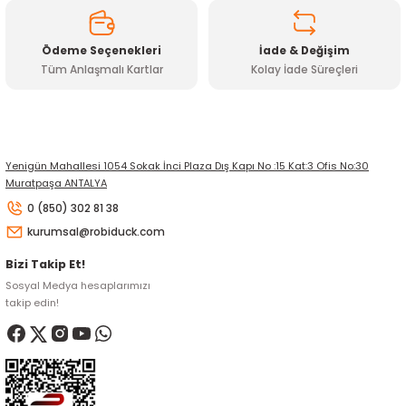
Ödeme Seçenekleri
İade & Değişim
Tüm Anlaşmalı Kartlar
Kolay İade Süreçleri
Yenigün Mahallesi 1054 Sokak İnci Plaza Dış Kapı No :15 Kat:3 Ofis No:30
Muratpaşa ANTALYA
0 (850) 302 81 38
kurumsal@robiduck.com
Bizi Takip Et!
Sosyal Medya hesaplarımızı
takip edin!