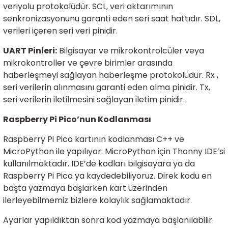
veriyolu protokolüdür. SCL, veri aktarımının
ensörleri
senkronizasyonunu garanti eden seri saat hattıdır. SDL,
verileri içeren seri veri pinidir.
Sensörleri
r
UART Pinleri:
Bilgisayar ve mikrokontrolcüler veya
e
mikrokontroller ve çevre birimler arasında
haberleşmeyi sağlayan haberleşme protokolüdür. Rx ,
seri verilerin alınmasını garanti eden alma pinidir. Tx,
seri verilerin iletilmesini sağlayan iletim pinidir.
Raspberry Pi Pico’nun Kodlanması
Raspberry Pi Pico kartının kodlanması C++ ve
MicroPython ile yapılıyor. MicroPython için Thonny IDE’si
kullanılmaktadır. IDE’de kodları bilgisayara ya da
Raspberry Pi Pico ya kaydedebiliyoruz. Direk kodu en
r Entegreleri
başta yazmaya başlarken kart üzerinden
ilerleyebilmemiz bizlere kolaylık sağlamaktadır.
Ayarlar yapıldıktan sonra kod yazmaya başlanılabilir.