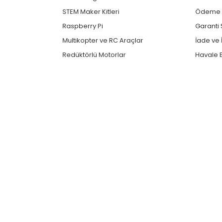
STEM Maker Kitleri
Ödeme v
Raspberry Pi
Garanti 
Multikopter ve RC Araçlar
İade ve İ
Redüktörlü Motorlar
Havale B