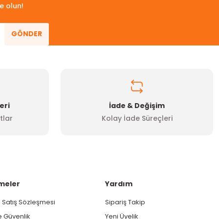
e olun!
GÖNDER
eri
İade & Değişim
tlar
Kolay İade Süreçleri
meler
Yardım
 Satış Sözleşmesi
Sipariş Takip
ve Güvenlik
Yeni Üyelik