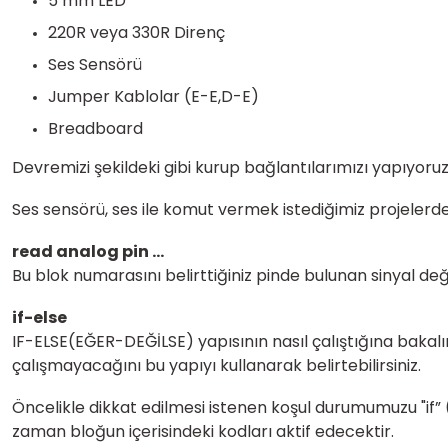
5 mm LED
220R veya 330R Direnç
Ses Sensörü
Jumper Kablolar (E-E,D-E)
Breadboard
Devremizi şekildeki gibi kurup bağlantılarımızı yapıyoruz
Ses sensörü, ses ile komut vermek istediğimiz projelerde 
read analog pin ...
Bu blok numarasını belirttiğiniz pinde bulunan sinyal de
if-else
IF-ELSE(EĞER-DEĞİLSE) yapısının nasıl çalıştığına bakalım
çalışmayacağını bu yapıyı kullanarak belirtebilirsiniz.
Öncelikle dikkat edilmesi istenen koşul durumumuzu "if”
zaman bloğun içerisindeki kodları aktif edecektir.