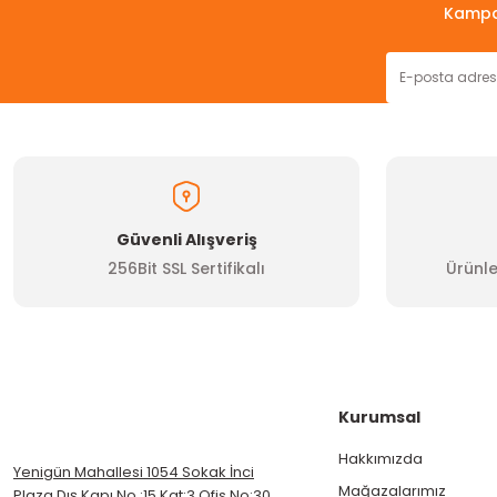
Kampan
Güvenli Alışveriş
256Bit SSL Sertifikalı
Ürünle
Kurumsal
Hakkımızda
Yenigün Mahallesi 1054 Sokak İnci
Mağazalarımız
Plaza Dış Kapı No :15 Kat:3 Ofis No:30