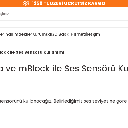
1250 TL ÜZERİ ÜCRETSİZ KARGO
ler
İndirimdekiler
Kurumsal
3D Baskı Hizmeti
İletişim
ock ile Ses Sensörü Kullanımı
o ve mBlock ile Ses Sensörü Ku
sörünü kullanacağız. Belirlediğimiz ses seviyesine göre 