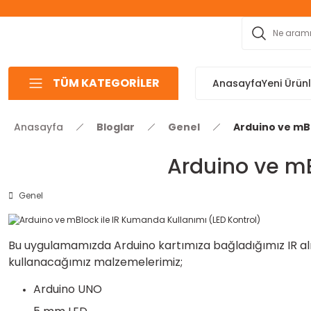
TÜM KATEGORİLER
Anasayfa
Yeni Ürün
Anasayfa
Bloglar
Genel
Arduino ve mBl
Arduino ve mB
Genel
Bu uygulamamızda Arduino kartımıza bağladığımız IR al
kullanacağımız malzemelerimiz;
Arduino
UNO