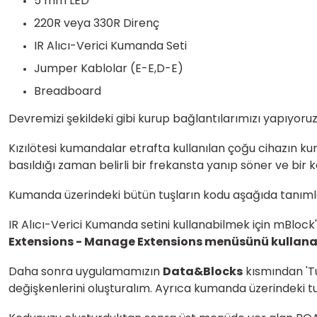
5 mm LED
220R veya 330R Direnç
IR Alıcı-Verici Kumanda Seti
Jumper Kablolar (E-E,D-E)
Breadboard
Devremizi şekildeki gibi kurup bağlantılarımızı yapıyoruz
Kızılötesi kumandalar etrafta kullanılan çoğu cihazın k
basıldığı zaman belirli bir frekansta yanıp söner ve bir 
Kumanda üzerindeki bütün tuşların kodu aşağıda tanımlan
IR Alıcı-Verici Kumanda setini kullanabilmek için mBlock
Extensions - Manage Extensions menüsünü kullanara
Daha sonra uygulamamızın
Data&Blocks
kısmından 'Tu
değişkenlerini oluşturalım. Ayrıca kumanda üzerindeki 