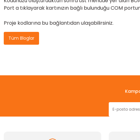
Kodunuzu oluşturduktan sonra üst menüde yer alan BO
Port a tıklayarak kartınızın bağlı bulunduğu COM portun
Proje kodlarına
bu bağlantıdan
ulaşabilirsiniz.
Tüm Bloglar
Kampan