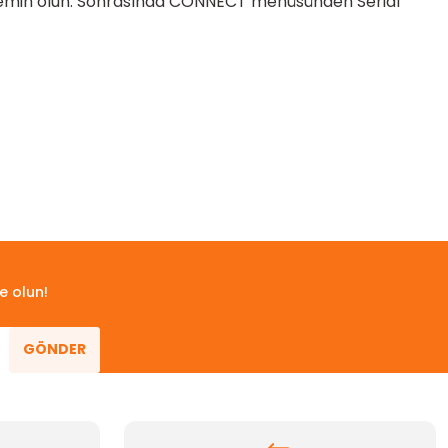
 emin olun. Sonrasında CONNECT menüsünden Serial
e olun!
GÖNDER