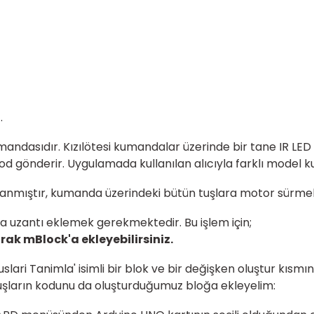
.
umandasıdır. Kızılötesi kumandalar üzerinde bir tane IR L
kod gönderir. Uygulamada kullanılan alıcıyla farklı model ku
mıştır, kumanda üzerindeki bütün tuşlara motor sürmek, LED
'a uzantı eklemek gerekmektedir. Bu işlem için;
k mBlock'a ekleyebilirsiniz.
slari Tanimla' isimli bir blok ve bir değişken oluştur kısm
tuşların kodunu da oluşturduğumuz bloğa ekleyelim: