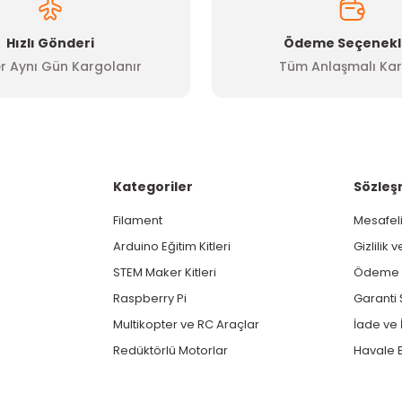
Hızlı Gönderi
Ödeme Seçenekl
r Aynı Gün Kargolanır
Tüm Anlaşmalı Kar
Kategoriler
Sözleş
Filament
Mesafeli
Arduino Eğitim Kitleri
Gizlilik 
STEM Maker Kitleri
Ödeme v
Raspberry Pi
Garanti 
Multikopter ve RC Araçlar
İade ve İ
Redüktörlü Motorlar
Havale B