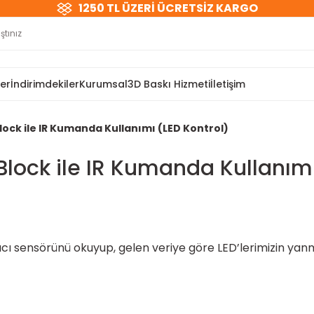
1250 TL ÜZERİ ÜCRETSİZ KARGO
ler
İndirimdekiler
Kurumsal
3D Baskı Hizmeti
İletişim
ock ile IR Kumanda Kullanımı (LED Kontrol)
lock ile IR Kumanda Kullanımı
ıcı sensörünü okuyup, gelen veriye göre LED’lerimizin ya