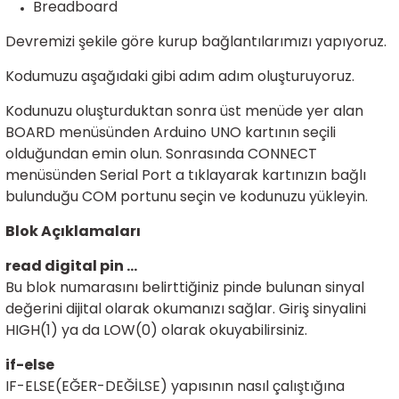
Breadboard
ensörleri
Devremizi şekile göre
kurup bağlantılarımızı yapıyoruz.
Sensörleri
r
Kodumuzu aşağıdaki gibi adım adım oluşturuyoruz.
e
Kodunuzu oluşturduktan sonra üst menüde yer alan
BOARD menüsünden Arduino UNO kartının seçili
olduğundan emin olun. Sonrasında CONNECT
menüsünden Serial Port a tıklayarak kartınızın bağlı
bulunduğu COM portunu seçin ve kodunuzu yükleyin.
Blok Açıklamaları
read digital pin ...
Bu blok numarasını belirttiğiniz pinde bulunan sinyal
değerini dijital olarak okumanızı sağlar. Giriş sinyalini
r Entegreleri
HIGH(1) ya da LOW(0) olarak okuyabilirsiniz.
if-else
IF-ELSE(EĞER-DEĞİLSE) yapısının nasıl çalıştığına