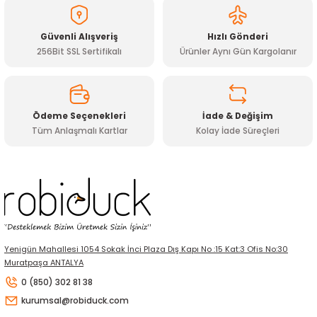
Güvenli Alışveriş
Hızlı Gönderi
256Bit SSL Sertifikalı
Ürünler Aynı Gün Kargolanır
Ödeme Seçenekleri
İade & Değişim
Tüm Anlaşmalı Kartlar
Kolay İade Süreçleri
Yenigün Mahallesi 1054 Sokak İnci Plaza Dış Kapı No :15 Kat:3 Ofis No:30
Muratpaşa ANTALYA
0 (850) 302 81 38
kurumsal@robiduck.com