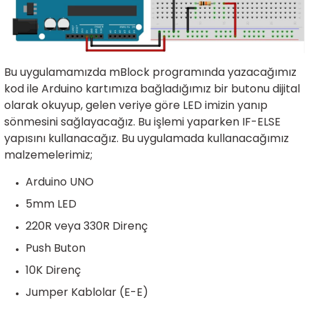
rtlar
arları
lzemeleri
Özel Filamentler
ents
elenoid Valf)
ı
Bu uygulamamızda
mBlock programında yazacağımız
s
rleri
arı
kod ile
Arduino kartımıza bağladığımız bir butonu dijital
olarak okuyup, gelen veriye göre LED imizin yanıp
sönmesini sağlayacağız. Bu işlemi yaparken IF-ELSE
yapısını kullanacağız. Bu uygulamada kullanacağımız
malzemelerimiz;
Arduino UNO
rler
5mm LED
i
220R veya 330R Direnç
Push Buton
yucu Sensörler
10K Direnç
i
reler
Jumper Kablolar (E-E)