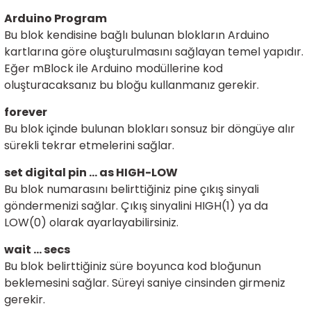
ensörleri
Arduino Program
Bu blok kendisine bağlı bulunan blokların Arduino
Sensörleri
r
kartlarına göre oluşturulmasını sağlayan temel yapıdır.
Eğer mBlock ile Arduino modüllerine kod
e
oluşturacaksanız bu bloğu kullanmanız gerekir.
forever
Bu blok içinde bulunan blokları sonsuz bir döngüye alır
sürekli tekrar etmelerini sağlar.
set digital pin ... as HIGH-LOW
Bu blok numarasını belirttiğiniz pine çıkış sinyali
göndermenizi sağlar. Çıkış sinyalini HIGH(1) ya da
LOW(0) olarak ayarlayabilirsiniz.
wait ... secs
r Entegreleri
Bu blok belirttiğiniz süre boyunca kod bloğunun
beklemesini sağlar. Süreyi saniye cinsinden girmeniz
gerekir.