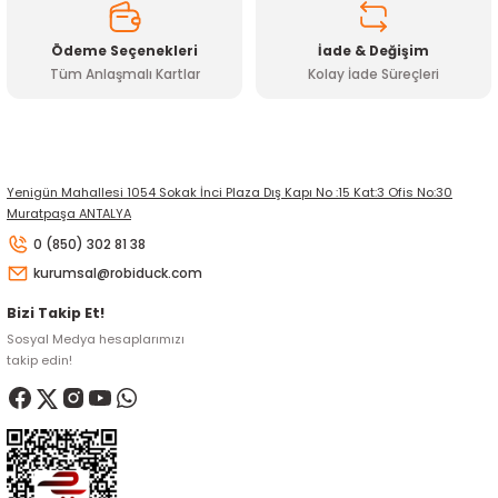
Ödeme Seçenekleri
İade & Değişim
Tüm Anlaşmalı Kartlar
Kolay İade Süreçleri
Yenigün Mahallesi 1054 Sokak İnci Plaza Dış Kapı No :15 Kat:3 Ofis No:30
Muratpaşa ANTALYA
0 (850) 302 81 38
kurumsal@robiduck.com
Bizi Takip Et!
Sosyal Medya hesaplarımızı
takip edin!