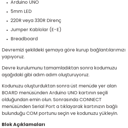
Arduino UNO
rtlar
arları
lzemeleri
Özel Filamentler
5mm LED
220R veya 330R Direnç
ents
elenoid Valf)
ı
Jumper Kablolar (E-E)
s
rleri
arı
Breadboard
Devremizi şekildeki şemaya göre kurup bağlantılarımızı
yapıyoruz.
Devre kurulumunu tamamladıktan sonra kodumuzu
aşağıdaki gibi adım adım oluşturuyoruz.
rler
Kodunuzu oluşturduktan sonra üst menüde yer alan
i
BOARD menüsünden Arduino UNO kartının seçili
olduğundan emin olun. Sonrasında CONNECT
yucu Sensörler
menüsünden Serial Port a tıklayarak kartınızın bağlı
bulunduğu COM portunu seçin ve kodunuzu yükleyin.
i
reler
Blok Açıklamaları