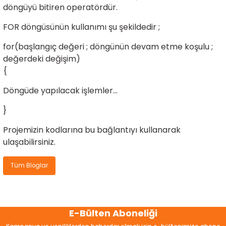
döngüyü bitiren operatördür.
ensörleri
FOR döngüsünün kullanımı şu şekildedir ;
Sensörleri
r
for(başlangıç değeri ; döngünün devam etme koşulu ;
değerdeki değişim)
e
{
Döngüde yapılacak işlemler…
}
Projemizin kodlarına
bu bağlantıyı
kullanarak
ulaşabilirsiniz.
Tüm Bloglar
r Entegreleri
E-Bülten Aboneliği