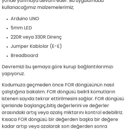
yönde yanmaya devam eder. Bu uygulamada
kullanacağımız malzemelerimiz;
rtlar
arları
lzemeleri
Özel Filamentler
Arduino UNO
ents
elenoid Valf)
ı
5mm LED
s
rleri
arı
220R veya 330R Direnç
Jumper Kablolar (E-E)
Breadboard
Devremizi bu şemaya göre kurup bağlantılarımızı
yapıyoruz.
rler
Kodumuza geçmeden önce FOR döngüsünün nasıl
çalıştığına bakalım. FOR döngüsü belirli komutların
i
istenen sayıda tekrar ettirilmesini sağlar. FOR döngüsü
içerisinde başlangıç,bitiş değerlerini ve değerler
yucu Sensörler
arasındaki artış veya azalış miktarını kontrol edebiliriz.
Kısaca FOR döngüsü bir değerden başka bir değere
i
reler
kadar artıp veya azalarak son değerden sonra