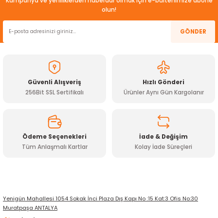
Kampanya ve yeniliklerden haberdar olmak için e-bültenimize abone
olun!
GÖNDER
Güvenli Alışveriş
Hızlı Gönderi
256Bit SSL Sertifikalı
Ürünler Aynı Gün Kargolanır
Ödeme Seçenekleri
İade & Değişim
Tüm Anlaşmalı Kartlar
Kolay İade Süreçleri
Yenigün Mahallesi 1054 Sokak İnci Plaza Dış Kapı No :15 Kat:3 Ofis No:30
Muratpaşa ANTALYA