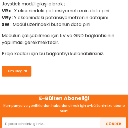
Joystick modül çıkışı olarak ;
ensörleri
VRx
: X eksenindeki potansiyometrenin data pini
VRy
: Y eksenindeki potansiyometrenin datapini
Sensörleri
r
SW
: Modül üzerindeki butonun data pini
e
Modülün çalışabilmesi için 5V ve GND bağlantısının
yapılması gerekmektedir.
Proje kodları için
bu bağlantıyı
kullanabilirsiniz.
Tüm Bloglar
E-Bülten Aboneliği
r Entegreleri
Kampanya ve yeniliklerden haberdar olmak için e-bültenimize abone
olun!
GÖNDER