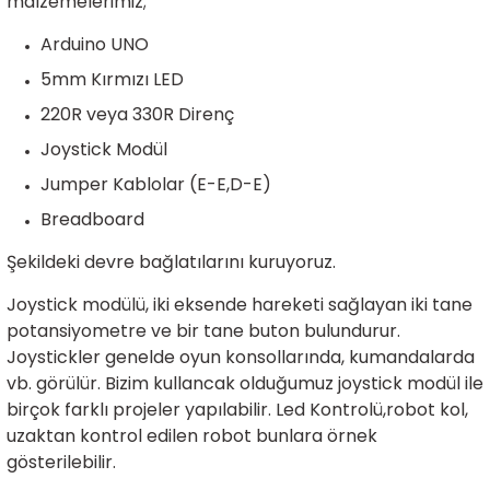
malzemelerimiz;
rtlar
arları
lzemeleri
Özel Filamentler
Arduino UNO
5mm Kırmızı LED
ents
elenoid Valf)
ı
220R veya 330R Direnç
s
rleri
arı
Joystick Modül
Jumper Kablolar (E-E,D-E)
Breadboard
Şekildeki devre bağlatılarını kuruyoruz.
rler
Joystick modülü, iki eksende hareketi sağlayan iki tane
potansiyometre ve bir tane buton bulundurur.
i
Joystickler genelde oyun konsollarında, kumandalarda
vb. görülür. Bizim kullancak olduğumuz joystick modül ile
yucu Sensörler
birçok farklı projeler yapılabilir. Led Kontrolü,robot kol,
uzaktan kontrol edilen robot bunlara örnek
i
reler
gösterilebilir.