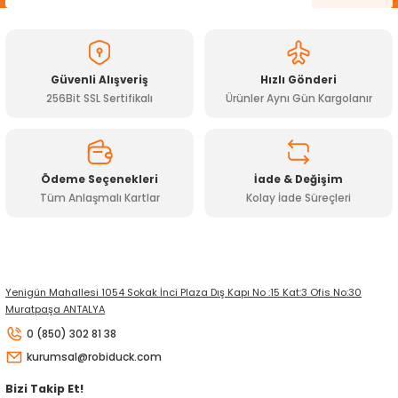
Güvenli Alışveriş
Hızlı Gönderi
256Bit SSL Sertifikalı
Ürünler Aynı Gün Kargolanır
Ödeme Seçenekleri
İade & Değişim
Tüm Anlaşmalı Kartlar
Kolay İade Süreçleri
Yenigün Mahallesi 1054 Sokak İnci Plaza Dış Kapı No :15 Kat:3 Ofis No:30
Muratpaşa ANTALYA
0 (850) 302 81 38
kurumsal@robiduck.com
Bizi Takip Et!