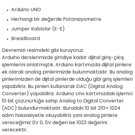
rtlar
arları
lzemeleri
Özel Filamentler
Arduino UNO
Herhangi bir değerde Potansiyometre
ents
elenoid Valf)
ı
Jumper Kablolar (E-E)
s
rleri
arı
Breadboard
Devremizi resimdeki gibi kuruyoruz.
Arduino derslerimizde şimdiye kadar dijital giriş-çıkış
işlemlerini anlatmıştık. Arduino kartımızda dijital pinlere
ek olarak analog pinlerimizde bulunmaktadır. Bu analog
pinlerimizden de dijital pinlerde olduğu gibi giriş işlemleri
rler
yapabiliriz. Bu pinleri kullanarak DAC (Digital Analog
Converter) yapabiliriz. Arduino Uno kartımızdaki işlemci
i
10 bit çözünürlüğe sahip Analog to Digital Converter
(ADC) bulundurmaktadır. Buradaki 10 bit 210= 1024
yucu Sensörler
adım hassasiyetle okuyabiliriz yani analog pinlere
vereceğimiz 0V 0, 5V değeri ise 1023 değerini
i
reler
verecektir.