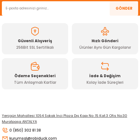
GÖNDER
Güvenli Alışveriş
Hızlı Gönderi
256Bit SSL Sertifikalı
Ürünler Aynı Gün Kargolanır
Ödeme Seçenekleri
İade & Değişim
Tüm Anlaşmalı Kartlar
Kolay İade Süreçleri
Yenigün Mahallesi 1054 Sokak İnci Plaza Dış Kapı No :15 Kat:3 Ofis No:30
Muratpaşa ANTALYA
0 (850) 302 81 38
kurumsal@robiduck.com