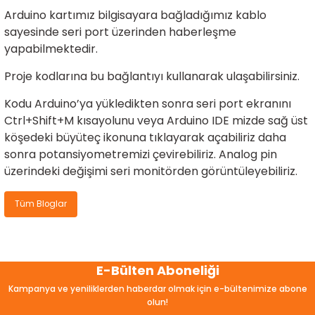
ensörleri
Arduino kartımız bilgisayara bağladığımız kablo
sayesinde seri port üzerinden haberleşme
Sensörleri
r
yapabilmektedir.
Proje kodlarına
bu bağlantıyı
kullanarak ulaşabilirsiniz.
e
Kodu Arduino’ya yükledikten sonra seri port ekranını
Ctrl+Shift+M kısayolunu veya Arduino IDE mizde sağ üst
köşedeki büyüteç ikonuna tıklayarak açabiliriz daha
sonra potansiyometremizi çevirebiliriz. Analog pin
üzerindeki değişimi seri monitörden görüntüleyebiliriz.
Tüm Bloglar
r Entegreleri
E-Bülten Aboneliği
Kampanya ve yeniliklerden haberdar olmak için e-bültenimize abone
olun!